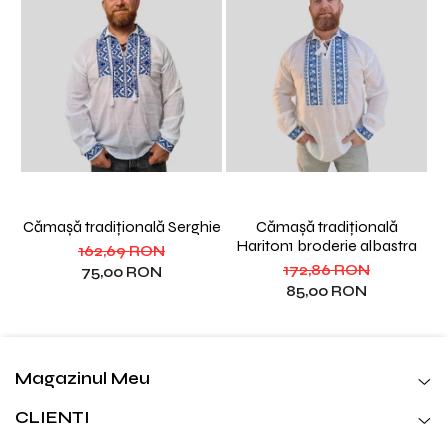
Cămașă tradițională Serghie
Cămașă tradițională
Hariton1 broderie albastra
162,69 RON
172,86 RON
75,00 RON
85,00 RON
Magazinul Meu
CLIENTI