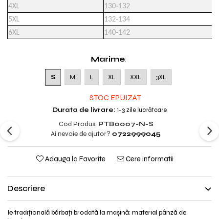
4XL
130-132
5XL
132-134
6XL
140-142
Marime
:
S
M
L
XL
XXL
3XL
STOC EPUIZAT
Durata de livrare:
1-3 zile lucrătoare
Cod Produs:
PTB0007-N-S
Ai nevoie de ajutor?
0722999045
Adauga la Favorite
Cere informatii
Descriere
Ie tradiţională bărbați brodată la maşină; material pânză de