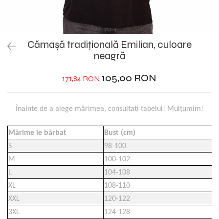
Cămașă tradițională Emilian, culoare
neagră
105,00 RON
171,84 RON
Înainte de a alege mărimea, consultați tabelul! Mulțumim!
Mărime ie bărbat
Bust (cm)
S
98-100
M
100-102
L
104-108
XL
108-110
XXL
120-122
3XL
124-128