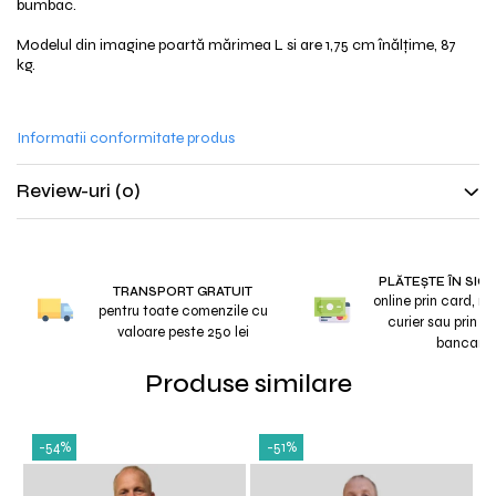
bumbac.
Modelul din imagine poartă mărimea L si are 1,75 cm înălțime, 87
kg.
Informatii conformitate produs
Review-uri
(0)
PLĂTEȘTE ÎN SIG
TRANSPORT GRATUIT
online prin card, r
pentru toate comenzile cu
curier sau prin tr
valoare peste 250 lei
bancar
Produse similare
-54%
-51%