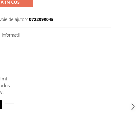
A IN COS
voie de ajutor?
0722999045
informatii
rimi
rodus
w.