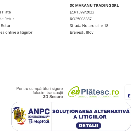
SC MARANU TRADING SRL
 Plata
J23/1599/2023
de Retur
RO25008387
e Retur
Strada Nufarului nr 18
a online a litigiilor
Branesti, Ilfov