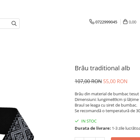
0722999045
0,00
Brâu traditional alb
107,00 RON
55,00 RON
Brâu din material de bumbac tesut 
Dimensiuni: lungime89cm și lățime
Braul se leaga cu siret de bumbac.
Se recomandă o temperatură de 30 
IN STOC
Durata de livrare:
1-3 zile lucrăto