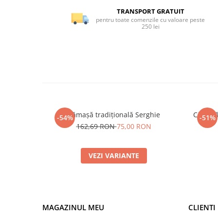
TRANSPORT GRATUIT
pentru toate comenzile cu valoare peste
250 lei
Cămașă tradițională Serghie
Cămașă 
-54%
-51%
162,69 RON
75,00 RON
VEZI VARIANTE
MAGAZINUL MEU
CLIENTI