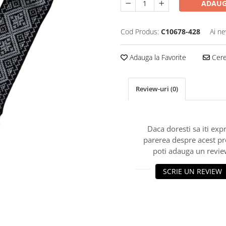
ADAUG
Cod Produs:
C10678-428
Ai ne
Adauga la Favorite
Cere 
Review-uri
(0)
Daca doresti sa iti exp
parerea despre acest p
poti adauga un revie
SCRIE UN REVIEW