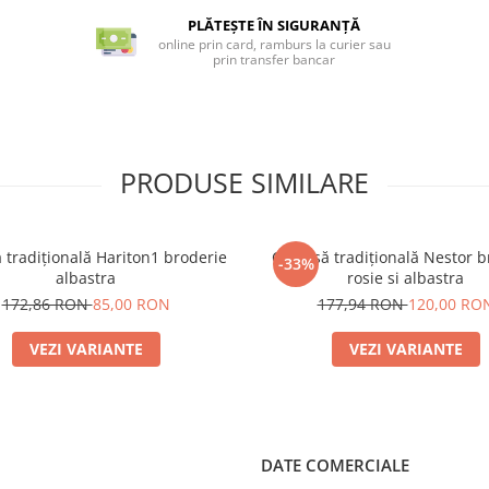
PLĂTEȘTE ÎN SIGURANȚĂ
online prin card, ramburs la curier sau
prin transfer bancar
PRODUSE SIMILARE
tradițională Hariton1 broderie
Cămașă tradițională Nestor b
-33%
albastra
rosie si albastra
172,86 RON
85,00 RON
177,94 RON
120,00 RO
VEZI VARIANTE
VEZI VARIANTE
DATE COMERCIALE