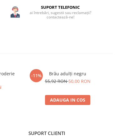
SUPORT TELEFONIC
ai întrebări, sugestii sau reclamații?
contactează-ne!
roderie
Brâu adulți negru
Cămașă tr
-11%
-33%
55,92 RON
50,00 RON
N
17
ADAUGA IN COS
SUPORT CLIENTI