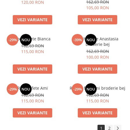
162,69 RON
120,00 RON
105,00 RON
VEZI VARIANTE
VEZI VARIANTE
Rochie fete Bianca
Rochie fete Anastasia
-29%
NOU
-39%
NOU
broderie bej
162,69 RON
162,69 RON
115,00 RON
100,00 RON
VEZI VARIANTE
VEZI VARIANTE
Rochie fete Ami
Rochie fete Ami broderie bej
-29%
NOU
-29%
NOU
162,69 RON
162,69 RON
115,00 RON
115,00 RON
VEZI VARIANTE
VEZI VARIANTE
1
2