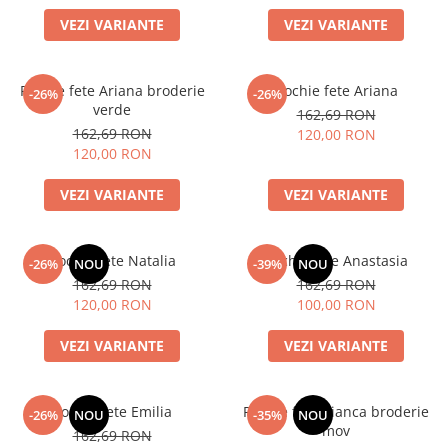
VEZI VARIANTE
VEZI VARIANTE
Rochie fete Ariana broderie
Rochie fete Ariana
-26%
-26%
verde
162,69 RON
162,69 RON
120,00 RON
120,00 RON
VEZI VARIANTE
VEZI VARIANTE
Rochie fete Natalia
Rochie fete Anastasia
-26%
NOU
-39%
NOU
162,69 RON
162,69 RON
120,00 RON
100,00 RON
VEZI VARIANTE
VEZI VARIANTE
Rochie fete Emilia
Rochie fete Bianca broderie
-26%
NOU
-35%
NOU
mov
162,69 RON