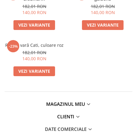
182,01 RON
182,01 RON
140,00 RON
140,00 RON
VEZI VARIANTE
VEZI VARIANTE
Rochie vară Cati, culoare roz
-23%
182,01 RON
140,00 RON
VEZI VARIANTE
MAGAZINUL MEU
CLIENTI
DATE COMERCIALE