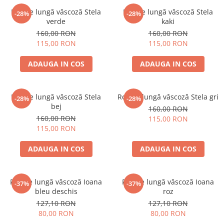
Rochie lungă vâscoză Stela
Rochie lungă vâscoză Stela
-28%
-28%
verde
kaki
160,00 RON
160,00 RON
115,00 RON
115,00 RON
ADAUGA IN COS
ADAUGA IN COS
Rochie lungă vâscoză Stela
Rochie lungă vâscoză Stela gri
-28%
-28%
bej
160,00 RON
160,00 RON
115,00 RON
115,00 RON
ADAUGA IN COS
ADAUGA IN COS
Rochie lungă vâscoză Ioana
Rochie lungă vâscoză Ioana
-37%
-37%
bleu deschis
roz
127,10 RON
127,10 RON
80,00 RON
80,00 RON