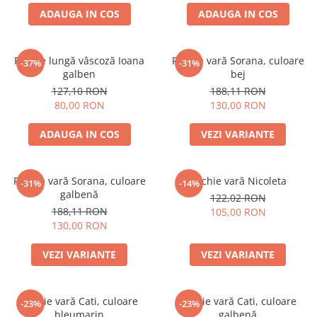
ADAUGA IN COS
ADAUGA IN COS
Rochie lungă vâscoză Ioana
Rochie vară Sorana, culoare
-37%
-31%
galben
bej
127,10 RON
188,11 RON
80,00 RON
130,00 RON
ADAUGA IN COS
VEZI VARIANTE
Rochie vară Sorana, culoare
Rochie vară Nicoleta
-31%
-14%
galbenă
122,02 RON
188,11 RON
105,00 RON
130,00 RON
VEZI VARIANTE
VEZI VARIANTE
Rochie vară Cati, culoare
Rochie vară Cati, culoare
-23%
-23%
bleumarin
galbenă