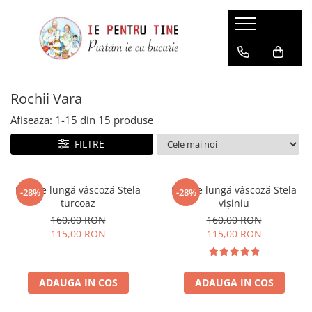
Dama
Barbati
Copii
Produse casual
ie
Brâuri
compleuri
Dama
Rochii Vara
fuste
camasi traditionale
brâuri
Jacheta
Camasi
fote si catrinte
veste
accesorii
Afiseaza:
1-
15
din
15
produse
Rochii Vara
rochii
mărimi mari
fuste, fote si catrinte
FILTRE
Rochii Denim
veste
ie fete
Veste
sacouri
ie baieti
Fuste
Rochie lungă vâscoză Stela
Rochie lungă vâscoză Stela
-28%
-28%
turcoaz
vișiniu
compleuri
rochii
Bluze
160,00 RON
160,00 RON
bluze
veste
115,00 RON
115,00 RON
brauri
esarfe
ADAUGA IN COS
ADAUGA IN COS
mărimi mari