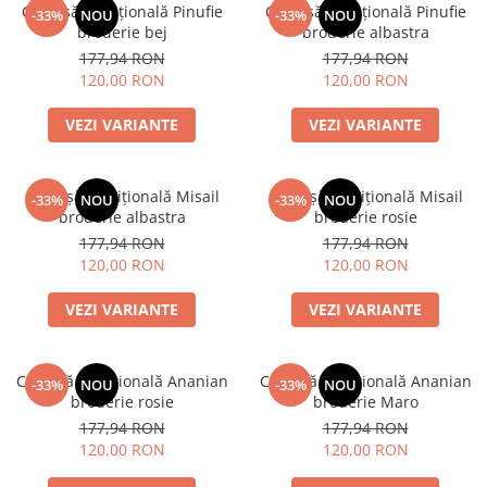
Cămașă tradițională Pinufie
Cămașă tradițională Pinufie
-33%
NOU
-33%
NOU
broderie bej
broderie albastra
177,94 RON
177,94 RON
120,00 RON
120,00 RON
VEZI VARIANTE
VEZI VARIANTE
Cămașă tradițională Misail
Cămașă tradițională Misail
-33%
NOU
-33%
NOU
broderie albastra
broderie rosie
177,94 RON
177,94 RON
120,00 RON
120,00 RON
VEZI VARIANTE
VEZI VARIANTE
Cămașă tradițională Ananian
Cămașă tradițională Ananian
-33%
NOU
-33%
NOU
broderie rosie
broderie Maro
177,94 RON
177,94 RON
120,00 RON
120,00 RON