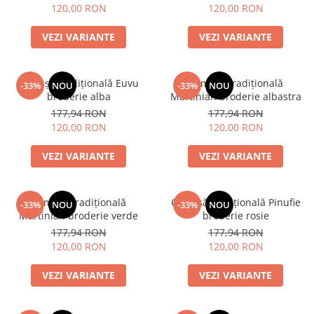
120,00 RON
120,00 RON
VEZI VARIANTE
VEZI VARIANTE
Cămașă tradițională Euvu
Cămașă tradițională
-33%
NOU
-33%
NOU
broderie alba
Martinian broderie albastra
177,94 RON
177,94 RON
120,00 RON
120,00 RON
VEZI VARIANTE
VEZI VARIANTE
Cămașă tradițională
Cămașă tradițională Pinufie
-33%
NOU
-33%
NOU
Martinian broderie verde
broderie rosie
177,94 RON
177,94 RON
120,00 RON
120,00 RON
VEZI VARIANTE
VEZI VARIANTE