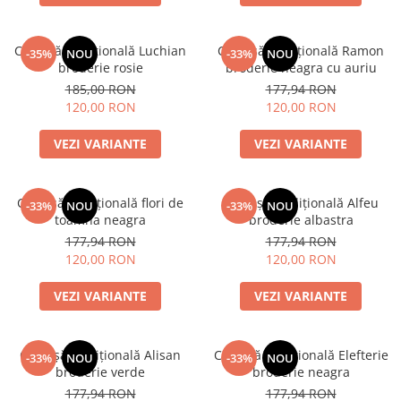
Cămașă tradițională Luchian
Cămașă tradițională Ramon
-35%
NOU
-33%
NOU
broderie rosie
broderie neagra cu auriu
185,00 RON
177,94 RON
120,00 RON
120,00 RON
VEZI VARIANTE
VEZI VARIANTE
Cămașă tradițională flori de
Cămașă tradițională Alfeu
-33%
NOU
-33%
NOU
toamna neagra
broderie albastra
177,94 RON
177,94 RON
120,00 RON
120,00 RON
VEZI VARIANTE
VEZI VARIANTE
Cămașă tradițională Alisan
Cămașă tradițională Elefterie
-33%
NOU
-33%
NOU
broderie verde
broderie neagra
177,94 RON
177,94 RON