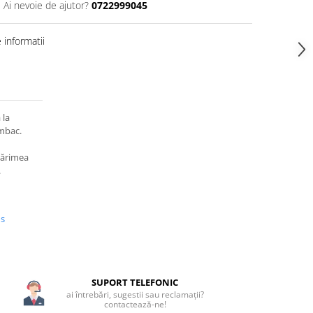
Ai nevoie de ajutor?
0722999045
informatii
 la
mbac.
mărimea
.
us
SUPORT TELEFONIC
ai întrebări, sugestii sau reclamații?
contactează-ne!