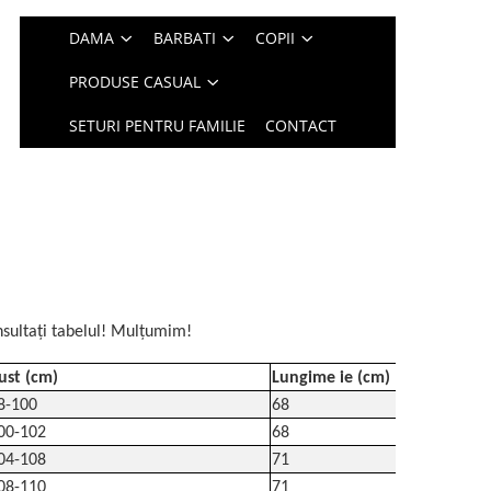
DAMA
BARBATI
COPII
PRODUSE CASUAL
SETURI PENTRU FAMILIE
CONTACT
sultați tabelul! Mulțumim!
ust (cm)
Lungime ie (cm)
8-100
68
00-102
68
04-108
71
08-110
71