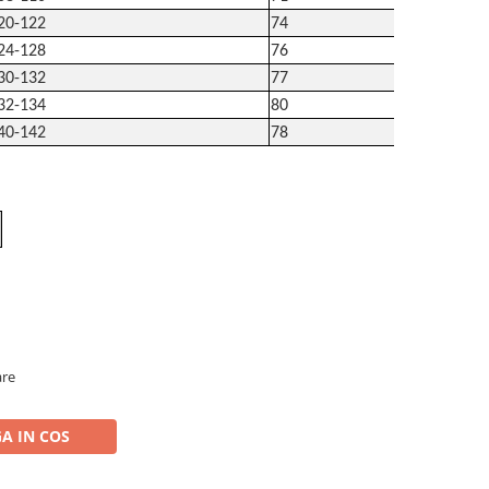
20-122
74
24-128
76
30-132
77
32-134
80
40-142
78
are
A IN COS