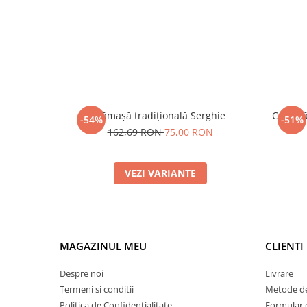
Cămașă tradițională Serghie
Cămașă 
-54%
-51%
162,69 RON
75,00 RON
VEZI VARIANTE
MAGAZINUL MEU
CLIENTI
Despre noi
Livrare
Termeni si conditii
Metode de
Politica de Confidentialitate
Formular 