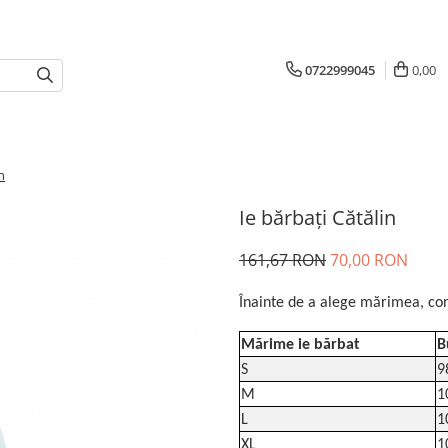
0722999045
0,00
n
Ie bărbați Cătălin
161,67 RON
70,00 RON
Înainte de a alege mărimea, con
Mărime ie bărbat
B
S
9
M
1
L
1
XL
1