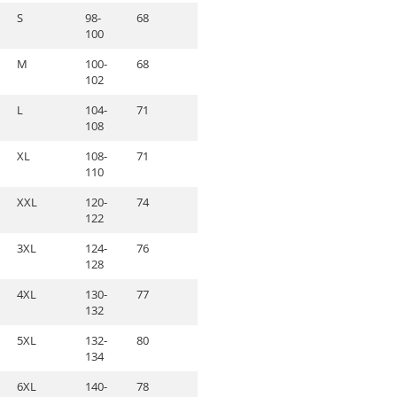
S
98-
68
100
M
100-
68
102
L
104-
71
108
XL
108-
71
110
XXL
120-
74
122
3XL
124-
76
128
4XL
130-
77
132
5XL
132-
80
134
6XL
140-
78