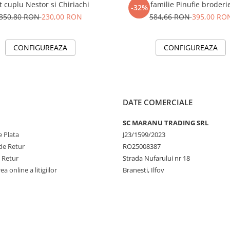
t cuplu Nestor si Chiriachi
Set familie Pinufie broderi
-32%
350,80 RON
230,00 RON
584,66 RON
395,00 RO
CONFIGUREAZA
CONFIGUREAZA
DATE COMERCIALE
SC MARANU TRADING SRL
 Plata
J23/1599/2023
de Retur
RO25008387
e Retur
Strada Nufarului nr 18
a online a litigiilor
Branesti, Ilfov