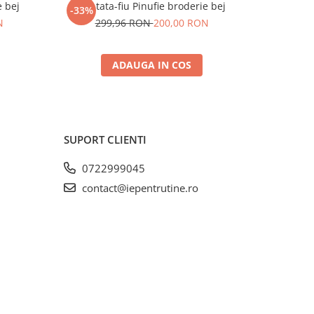
e bej
Set tata-fiu Pinufie broderie bej
Set cuplu 
-33%
-35%
N
299,96 RON
200,00 RON
37
ADAUGA IN COS
SUPORT CLIENTI
0722999045
contact@iepentrutine.ro