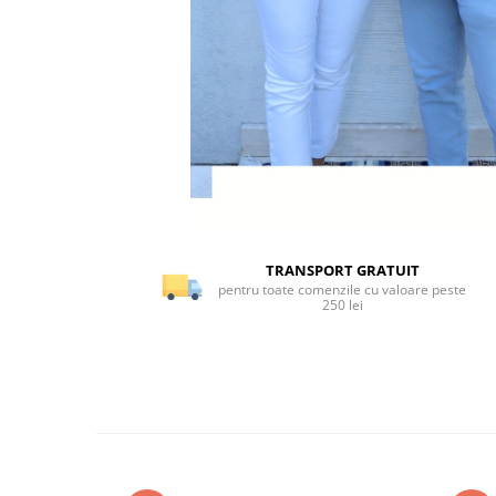
TRANSPORT GRATUIT
pentru toate comenzile cu valoare peste
250 lei