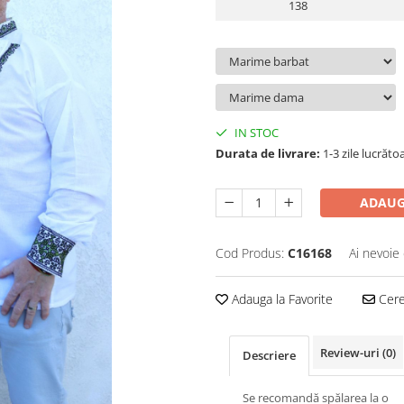
138
IN STOC
Durata de livrare:
1-3 zile lucrăto
ADAUG
Cod Produs:
C16168
Ai nevoie 
Adauga la Favorite
Cere 
Review-uri
(0)
Descriere
Se recomandă spălarea la o