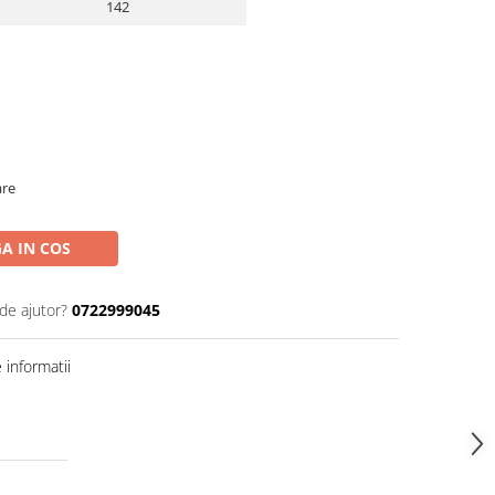
142
are
A IN COS
de ajutor?
0722999045
informatii