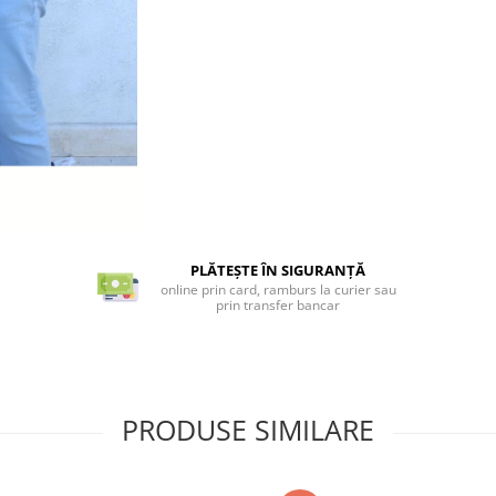
PLĂTEȘTE ÎN SIGURANȚĂ
online prin card, ramburs la curier sau
prin transfer bancar
PRODUSE SIMILARE