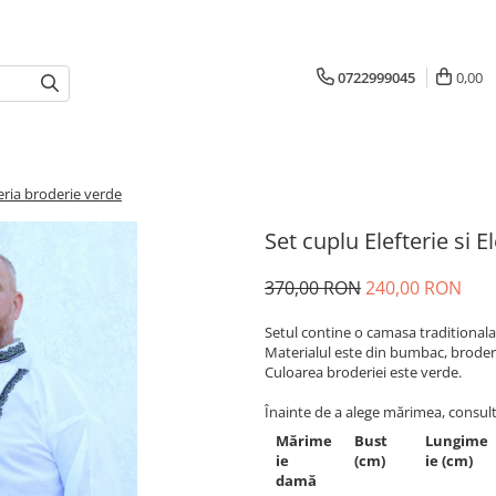
0722999045
0,00
teria broderie verde
Set cuplu Elefterie si E
370,00 RON
240,00 RON
Setul contine o camasa traditionala b
Materialul este din bumbac, broder
Culoarea broderiei este verde.
Înainte de a alege mărimea, consul
Mărime
Bust
Lungime
ie
(cm)
ie (cm)
damă