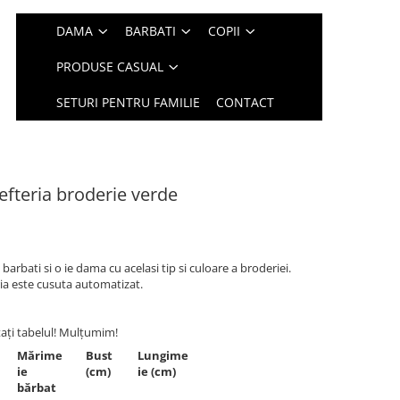
DAMA
BARBATI
COPII
PRODUSE CASUAL
SETURI PENTRU FAMILIE
CONTACT
lefteria broderie verde
arbati si o ie dama cu acelasi tip si culoare a broderiei.
ia este cusuta automatizat.
tați tabelul! Mulțumim!
Mărime
Bust
Lungime
ie
(cm)
ie (cm)
bărbat