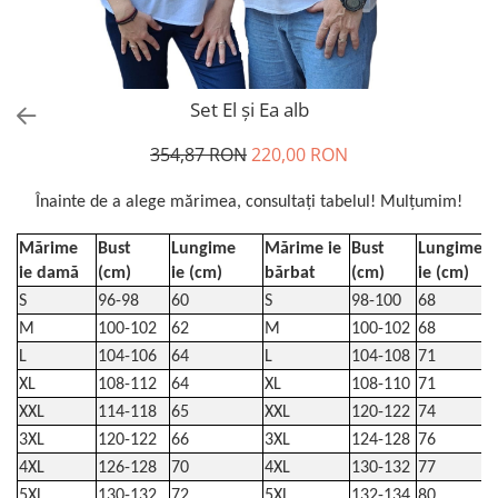
Set El și Ea alb
354,87 RON
220,00 RON
Înainte de a alege mărimea, consultați tabelul! Mulțumim!
Mărime
Bust
Lungime
Mărime ie
Bust
Lungime
ie damă
(cm)
ie (cm)
bărbat
(cm)
ie (cm)
S
96-98
60
S
98-100
68
M
100-102
62
M
100-102
68
L
104-106
64
L
104-108
71
XL
108-112
64
XL
108-110
71
XXL
114-118
65
XXL
120-122
74
3XL
120-122
66
3XL
124-128
76
4XL
126-128
70
4XL
130-132
77
5XL
130-132
72
5XL
132-134
80