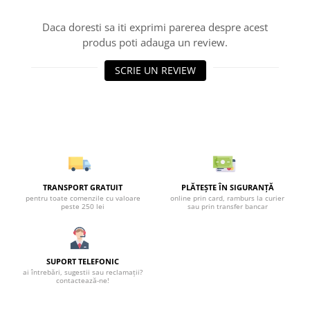
Daca doresti sa iti exprimi parerea despre acest
produs poti adauga un review.
SCRIE UN REVIEW
TRANSPORT GRATUIT
PLĂTEȘTE ÎN SIGURANȚĂ
pentru toate comenzile cu valoare
online prin card, ramburs la curier
peste 250 lei
sau prin transfer bancar
SUPORT TELEFONIC
ai întrebări, sugestii sau reclamații?
contactează-ne!