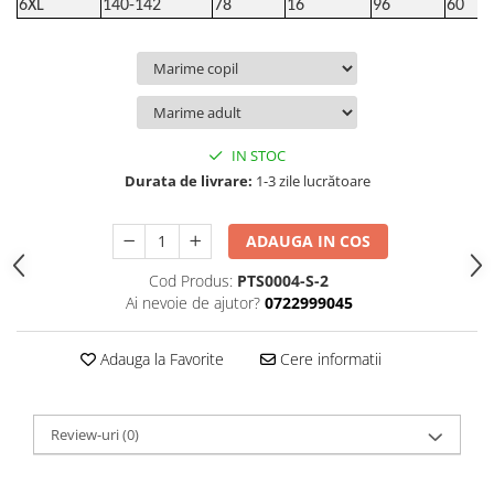
6XL
140-142
78
16
96
60
IN STOC
Durata de livrare:
1-3 zile lucrătoare
ADAUGA IN COS
Cod Produs:
PTS0004-S-2
Ai nevoie de ajutor?
0722999045
Adauga la Favorite
Cere informatii
Review-uri
(0)