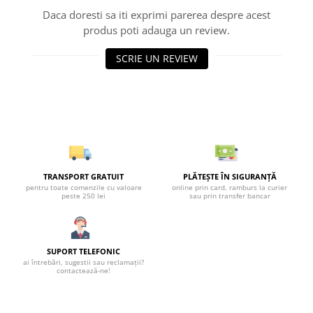
Daca doresti sa iti exprimi parerea despre acest
produs poti adauga un review.
SCRIE UN REVIEW
TRANSPORT GRATUIT
PLĂTEȘTE ÎN SIGURANȚĂ
pentru toate comenzile cu valoare
online prin card, ramburs la curier
peste 250 lei
sau prin transfer bancar
SUPORT TELEFONIC
ai întrebări, sugestii sau reclamații?
contactează-ne!