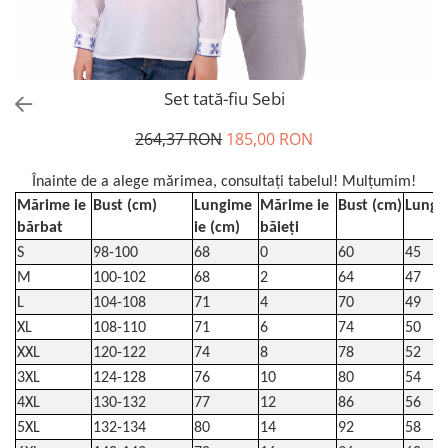
Set tată-fiu Sebi
264,37 RON
185,00 RON
Înainte de a alege mărimea, consultați tabelul! Mulțumim!
Mărime ie
Bust (cm)
Lungime
Mărime ie
Bust (cm)
Lungi
bărbat
ie (cm)
băieți
S
98-100
68
0
60
45
M
100-102
68
2
64
47
L
104-108
71
4
70
49
XL
108-110
71
6
74
50
XXL
120-122
74
8
78
52
3XL
124-128
76
10
80
54
4XL
130-132
77
12
86
56
5XL
132-134
80
14
92
58