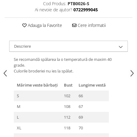
Cod Produs:
PTB0026-S
Ai nevoie de ajutor?
0722999045
Adauga la Favorite
Cere informatii
Descriere
Se recomandă spălarea la o temperatură de maxim 40
grade.
Culorile broderiei nu ies la spălat.
Mărime veste bărbați
Bust
Lungime vestă
S
102
66
M
108
67
L
112
69
XL
118
70