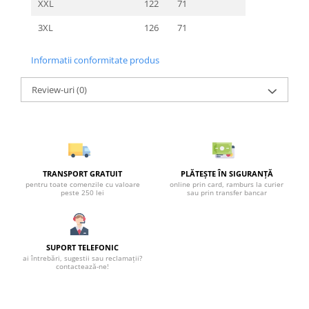
XXL
122
71
3XL
126
71
Informatii conformitate produs
Review-uri
(0)
TRANSPORT GRATUIT
PLĂTEȘTE ÎN SIGURANȚĂ
pentru toate comenzile cu valoare
online prin card, ramburs la curier
peste 250 lei
sau prin transfer bancar
SUPORT TELEFONIC
ai întrebări, sugestii sau reclamații?
contactează-ne!