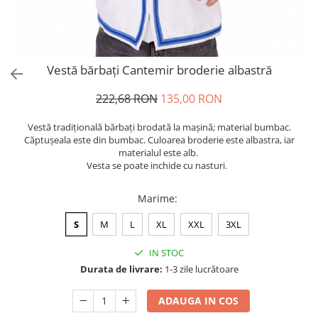
Vestă bărbați Cantemir broderie albastră
222,68 RON
135,00 RON
Vestă tradiţională bărbați brodată la maşină; material bumbac.
Căptușeala este din bumbac. Culoarea broderie este albastra, iar
materialul este alb.
Vesta se poate inchide cu nasturi.
Marime
:
S
M
L
XL
XXL
3XL
IN STOC
Durata de livrare:
1-3 zile lucrătoare
ADAUGA IN COS