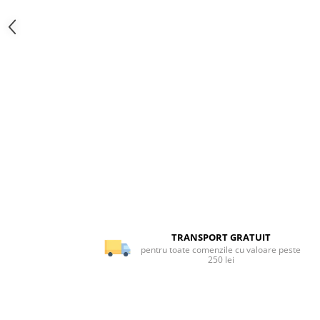
TRANSPORT GRATUIT
pentru toate comenzile cu valoare peste
250 lei