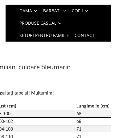
DAMA
BARBATI
COPII
PRODUSE CASUAL
SETURI PENTRU FAMILIE
CONTACT
milian, culoare bleumarin
sultați tabelul! Mulțumim!
ust (cm)
Lungime ie (cm)
8-100
68
00-102
68
04-108
71
08-110
71