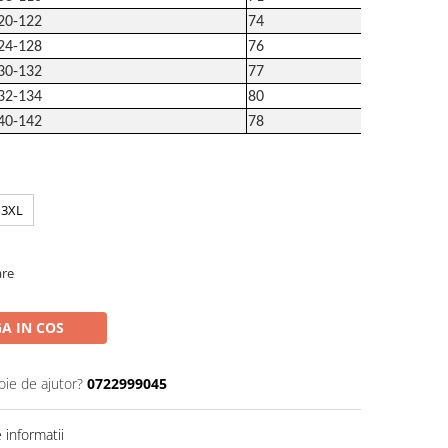
20-122
74
24-128
76
30-132
77
32-134
80
40-142
78
3XL
are
A IN COS
oie de ajutor?
0722999045
informatii