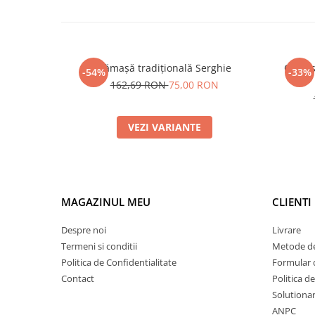
Cămașă tradițională Serghie
Cămașă
-54%
-33%
162,69 RON
75,00 RON
VEZI VARIANTE
MAGAZINUL MEU
CLIENTI
Despre noi
Livrare
Termeni si conditii
Metode de
Politica de Confidentialitate
Formular 
Contact
Politica d
Solutionare
ANPC