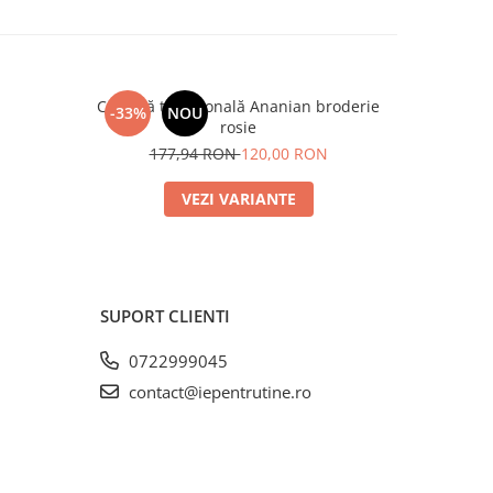
Cămașă tradițională Ananian broderie
Cămaș
-33%
NOU
-32%
rosie
18
177,94 RON
120,00 RON
VEZI VARIANTE
SUPORT CLIENTI
0722999045
contact@iepentrutine.ro