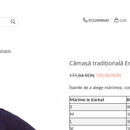
0722999045
0,00
eumarin
Cămașă tradițională E
171,84 RON
105,00 RON
Înainte de a alege mărimea, con
Mărime ie bărbat
B
S
9
M
1
L
1
XL
1