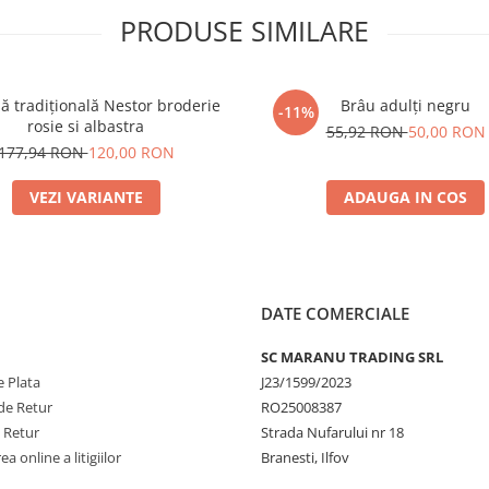
PRODUSE SIMILARE
 tradițională Nestor broderie
Brâu adulți negru
-11%
rosie si albastra
55,92 RON
50,00 RON
177,94 RON
120,00 RON
VEZI VARIANTE
ADAUGA IN COS
DATE COMERCIALE
SC MARANU TRADING SRL
 Plata
J23/1599/2023
de Retur
RO25008387
e Retur
Strada Nufarului nr 18
a online a litigiilor
Branesti, Ilfov