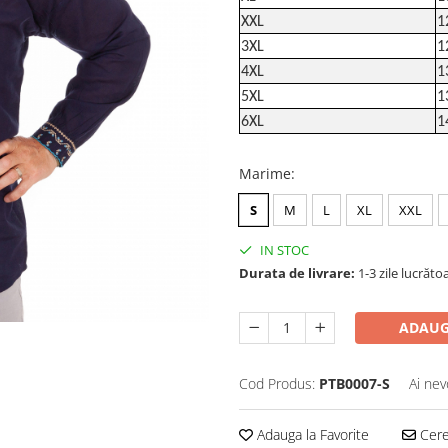
XXL
1
3XL
1
4XL
1
5XL
1
6XL
1
Marime
:
S
M
L
XL
XXL
IN STOC
Durata de livrare:
1-3 zile lucrăto
ADAUG
Cod Produs:
PTB0007-S
Ai nev
Adauga la Favorite
Cere 