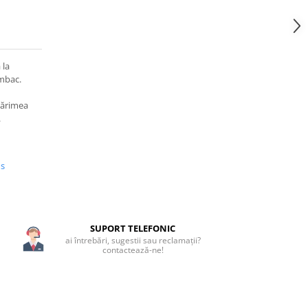
 la
mbac.
mărimea
.
us
SUPORT TELEFONIC
ai întrebări, sugestii sau reclamații?
contactează-ne!