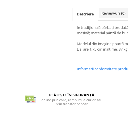
Review-uri
(0)
Descriere
Ie tradiţională bărbați brodată
maşină; material pânză de bu
Modelul din imagine poartă 
L si are 1,75 cm înălțime, 87 kg
Informatii conformitate prod
PLĂTEȘTE ÎN SIGURANȚĂ
online prin card, ramburs la curier sau
prin transfer bancar