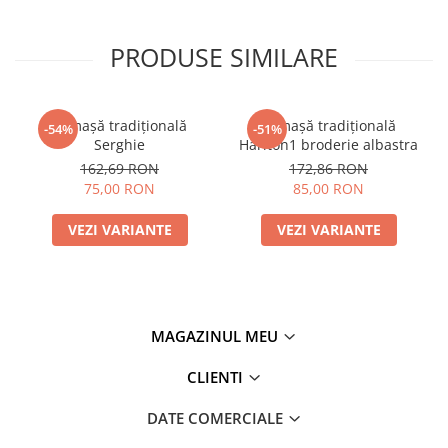
PRODUSE SIMILARE
Cămașă tradițională
Cămașă tradițională
-54%
-51%
Serghie
Hariton1 broderie albastra
162,69 RON
172,86 RON
75,00 RON
85,00 RON
VEZI VARIANTE
VEZI VARIANTE
MAGAZINUL MEU
CLIENTI
DATE COMERCIALE