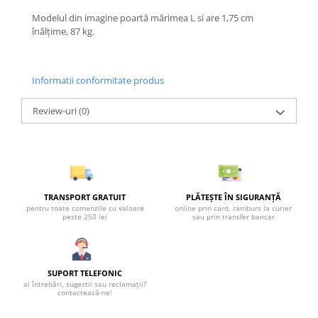
Modelul din imagine poartă mărimea L si are 1,75 cm
înălțime, 87 kg.
Informatii conformitate produs
Review-uri
(0)
TRANSPORT GRATUIT
PLĂTEȘTE ÎN SIGURANȚĂ
pentru toate comenzile cu valoare
online prin card, ramburs la curier
peste 250 lei
sau prin transfer bancar
SUPORT TELEFONIC
ai întrebări, sugestii sau reclamații?
contactează-ne!