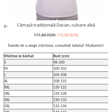
Cămașă tradițională Dacian, culoare albă
171,84 RON
110,00 RON
Înainte de a alege mărimea, consultați tabelul! Mulțumim!
Mărime ie bărbat
Bust (cm)
S
98-100
M
100-102
L
104-108
XL
108-110
XXL
120-122
3XL
124-128
4XL
130-132
5XL
132-134