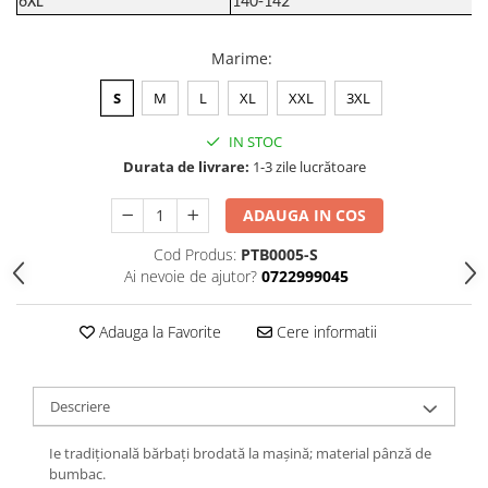
6XL
140-142
Marime
:
S
M
L
XL
XXL
3XL
IN STOC
Durata de livrare:
1-3 zile lucrătoare
ADAUGA IN COS
Cod Produs:
PTB0005-S
Ai nevoie de ajutor?
0722999045
Adauga la Favorite
Cere informatii
Descriere
Ie tradiţională bărbați brodată la maşină; material pânză de
bumbac.