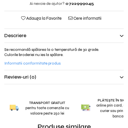
Ai nevoie de ajutor?
0722999045
Adauga la Favorite
Cere informatii
Descriere
Se recomandă spălarea la o temperatură de 30 grade.
Culorile broderiei nu ies la spălare.
Informatii conformitate produs
Review-uri
(0)
PLĂTEȘTE ÎN SIG
TRANSPORT GRATUIT
online prin card, r
pentru toate comenzile cu
curier sau prin tr
valoare peste 250 lei
bancar
Produse similare