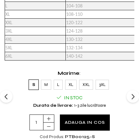
L
104-108
XL
108-110
XXL
120-122
3XL
124-128
4XL
130-132
5XL
132-134
6XL
140-142
Marime
:
S
M
L
XL
XXL
3XL
IN STOC
Durata de livrare:
1-3 zile lucrătoare
ADAUGA IN COS
Cod Produs:
PTB00125-S