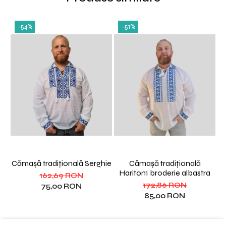
-54%
-51%
Cămașă tradițională Serghie
Cămașă tradițională
C
Hariton1 broderie albastra
162,69 RON
172,86 RON
75,00 RON
85,00 RON