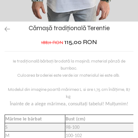
Cămașă tradițională Terentie
115,00 RON
188,11 RON
Ie tradiţională bărbați brodată la maşină; material pânză de
bumbac.
Culoarea broderiei este verde iar materialul iei este alb.
Modelul din imagine poartă mărimea L si are 1,75 cm înălțime, 87
kg.
Înainte de a alege mărimea, consultați tabelul! Mulțumim!
Mărime ie bărbat
Bust (cm)
S
98-100
M
100-102