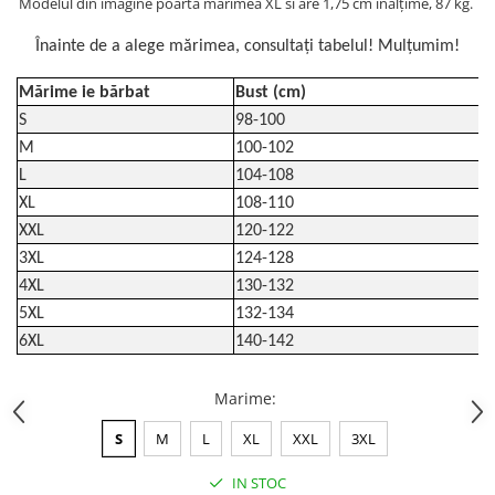
Modelul din imagine poartă mărimea XL si are 1,75 cm înălțime, 87 kg.
Înainte de a alege mărimea, consultați tabelul! Mulțumim!
Mărime ie bărbat
Bust (cm)
S
98-100
M
100-102
L
104-108
XL
108-110
XXL
120-122
3XL
124-128
4XL
130-132
5XL
132-134
6XL
140-142
Marime
:
S
M
L
XL
XXL
3XL
IN STOC