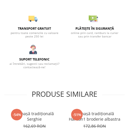
TRANSPORT GRATUIT
PLĂTEȘTE ÎN SIGURANȚĂ
pentru toate comenzile cu valoare
online prin card, ramburs la curier
peste 250 lei
sau prin transfer bancar
SUPORT TELEFONIC
ai întrebări, sugestii sau reclamații?
contactează-ne!
PRODUSE SIMILARE
Cămașă tradițională
Cămașă tradițională
-54%
-51%
Serghie
Hariton1 broderie albastra
162,69 RON
172,86 RON