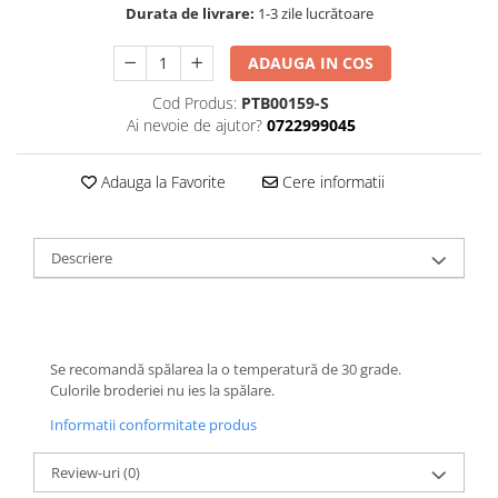
Durata de livrare:
1-3 zile lucrătoare
ADAUGA IN COS
Cod Produs:
PTB00159-S
Ai nevoie de ajutor?
0722999045
Adauga la Favorite
Cere informatii
Descriere
Se recomandă spălarea la o temperatură de 30 grade.
Culorile broderiei nu ies la spălare.
Informatii conformitate produs
Review-uri
(0)