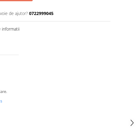
voie de ajutor?
0722999045
informatii
lare.
us