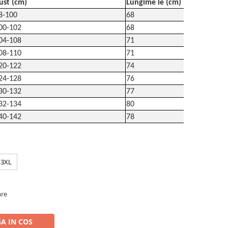
ust (cm)
Lungime ie (cm)
8-100
68
00-102
68
04-108
71
08-110
71
20-122
74
24-128
76
30-132
77
32-134
80
40-142
78
3XL
are
A IN COS