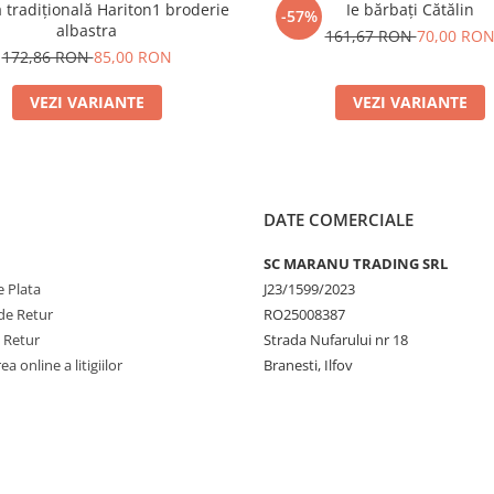
tradițională Hariton1 broderie
Ie bărbați Cătălin
-57%
albastra
161,67 RON
70,00 RO
172,86 RON
85,00 RON
VEZI VARIANTE
VEZI VARIANTE
DATE COMERCIALE
SC MARANU TRADING SRL
 Plata
J23/1599/2023
de Retur
RO25008387
e Retur
Strada Nufarului nr 18
a online a litigiilor
Branesti, Ilfov