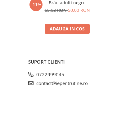
Brâu adulți negru
Cămașă t
-11%
-33%
N
55,92 RON
50,00 RON
17
ADAUGA IN COS
SUPORT CLIENTI
0722999045
contact@iepentrutine.ro