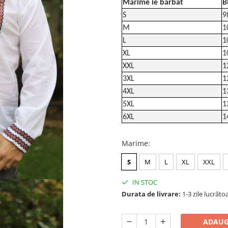
Mărime ie bărbat
B
S
9
M
1
L
1
XL
1
XXL
1
3XL
1
4XL
1
5XL
1
6XL
1
Marime
:
S
M
L
XL
XXL
IN STOC
Durata de livrare:
1-3 zile lucrăto
ADAUG