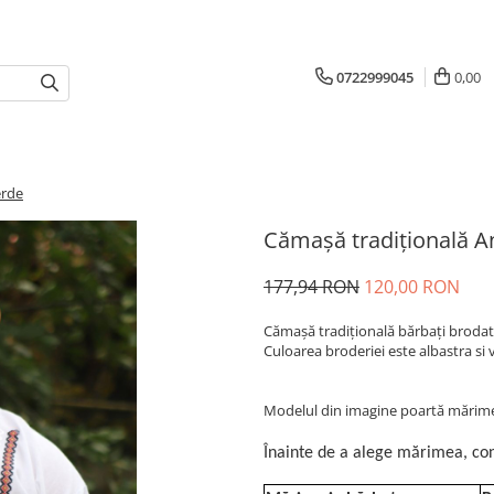
0722999045
0,00
erde
Cămașă tradițională A
177,94 RON
120,00 RON
Cămașă tradiţională bărbați brodat
Culoarea broderiei este albastra si v
Modelul din imagine poartă mărimea
Înainte de a alege mărimea, con