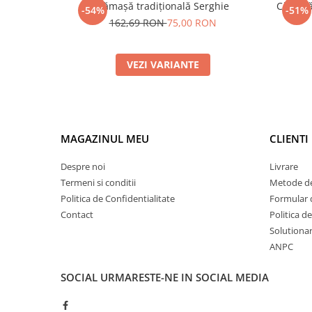
Cămașă tradițională Serghie
Cămașă 
-54%
-51%
162,69 RON
75,00 RON
VEZI VARIANTE
MAGAZINUL MEU
CLIENTI
Despre noi
Livrare
Termeni si conditii
Metode de
Politica de Confidentialitate
Formular 
Contact
Politica d
Solutionare
ANPC
SOCIAL
URMARESTE-NE IN SOCIAL MEDIA