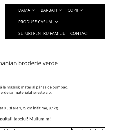
DAMA
BARBATI
COPII
PRODUSE CASUAL
SETURI PENTRU FAMILIE
CONTACT
nanian broderie verde
ă la maşină; material pânză de bumbac.
erde iar materialul iei este alb.
 XL si are 1,75 cm înălțime, 87 kg.
sultați tabelul! Mulțumim!