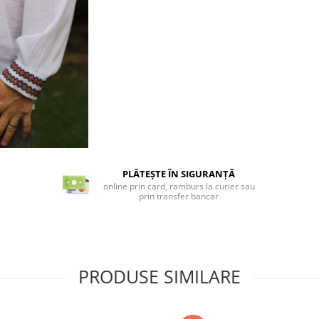
PLĂTEȘTE ÎN SIGURANȚĂ
online prin card, ramburs la curier sau
prin transfer bancar
PRODUSE SIMILARE