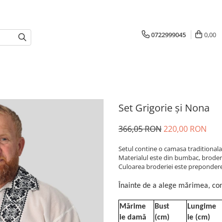
0722999045
0,00
Set Grigorie și Nona
366,05 RON
220,00 RON
Setul contine o camasa traditionala
Materialul este din bumbac, broder
Culoarea broderiei este preponder
Înainte de a alege mărimea, con
Mărime
Bust
Lungime
ie damă
(cm)
ie (cm)