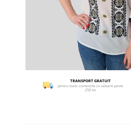
TRANSPORT GRATUIT
pentru toate comenzile cu valoare peste
250 lei