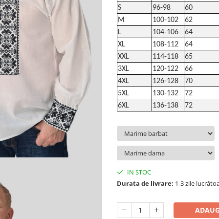
S
96-98
60
M
100-102
62
L
104-106
64
XL
108-112
64
XXL
114-118
65
3XL
120-122
66
4XL
126-128
70
5XL
130-132
72
6XL
136-138
72
IN STOC
Durata de livrare:
1-3 zile lucrăto
ADAUG