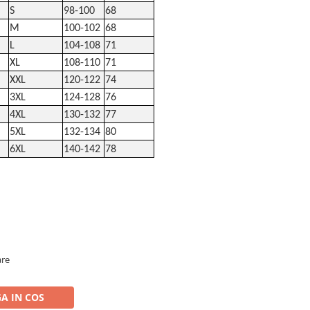
S
98-100
68
M
100-102
68
L
104-108
71
XL
108-110
71
XXL
120-122
74
3XL
124-128
76
4XL
130-132
77
5XL
132-134
80
6XL
140-142
78
are
A IN COS