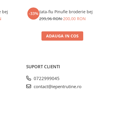
e bej
Set tata-fiu Pinufie broderie bej
Set cuplu 
-33%
-35%
N
299,96 RON
200,00 RON
37
ADAUGA IN COS
SUPORT CLIENTI
0722999045
contact@iepentrutine.ro