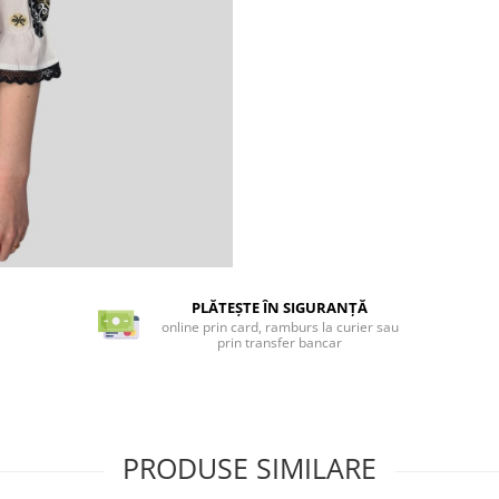
PLĂTEȘTE ÎN SIGURANȚĂ
online prin card, ramburs la curier sau
prin transfer bancar
PRODUSE SIMILARE