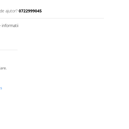
de ajutor?
0722999045
informatii
lare.
us