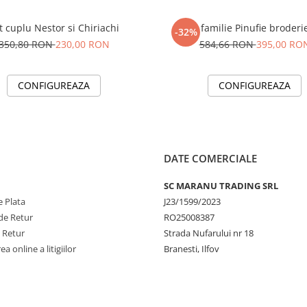
t cuplu Nestor si Chiriachi
Set familie Pinufie broderi
-32%
350,80 RON
230,00 RON
584,66 RON
395,00 RO
CONFIGUREAZA
CONFIGUREAZA
DATE COMERCIALE
SC MARANU TRADING SRL
 Plata
J23/1599/2023
de Retur
RO25008387
e Retur
Strada Nufarului nr 18
a online a litigiilor
Branesti, Ilfov