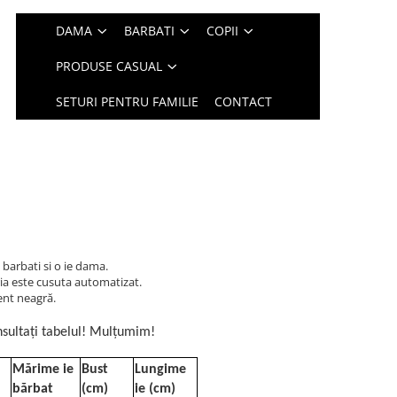
DAMA
BARBATI
COPII
PRODUSE CASUAL
SETURI PENTRU FAMILIE
CONTACT
 barbati si o ie dama.
ia este cusuta automatizat.
ent neagră.
sultați tabelul! Mulțumim!
Mărime ie
Bust
Lungime
bărbat
(cm)
ie (cm)