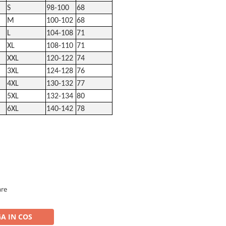
S
98-100
68
M
100-102
68
L
104-108
71
XL
108-110
71
XXL
120-122
74
3XL
124-128
76
4XL
130-132
77
5XL
132-134
80
6XL
140-142
78
are
A IN COS