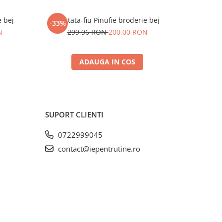
e bej
Set tata-fiu Pinufie broderie bej
Set cuplu 
-33%
-35%
N
299,96 RON
200,00 RON
37
ADAUGA IN COS
SUPORT CLIENTI
0722999045
contact@iepentrutine.ro