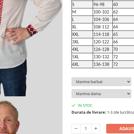
S
96-98
60
M
100-102
62
L
104-106
64
XL
108-112
64
XXL
114-118
65
3XL
120-122
66
4XL
126-128
70
5XL
130-132
72
6XL
136-138
72
IN STOC
Durata de livrare:
1-3 zile lucrăto
ADAUG