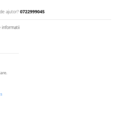
de ajutor?
0722999045
informatii
lare.
us