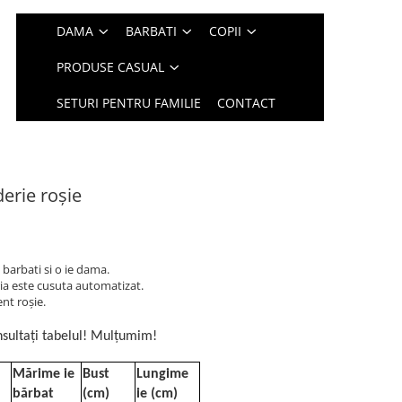
DAMA
BARBATI
COPII
PRODUSE CASUAL
SETURI PENTRU FAMILIE
CONTACT
derie roșie
 barbati si o ie dama.
ia este cusuta automatizat.
nt roșie.
sultați tabelul! Mulțumim!
Mărime ie
Bust
Lungime
bărbat
(cm)
ie (cm)