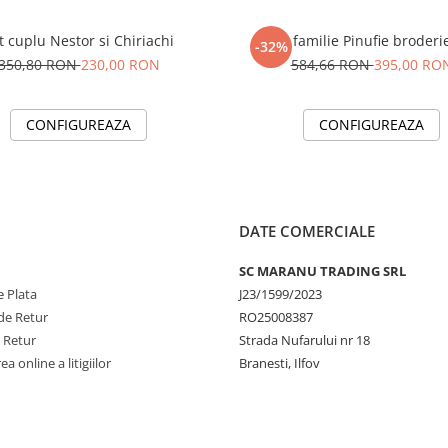
t cuplu Nestor si Chiriachi
Set familie Pinufie broderi
-32%
350,80 RON
230,00 RON
584,66 RON
395,00 RO
CONFIGUREAZA
CONFIGUREAZA
DATE COMERCIALE
SC MARANU TRADING SRL
 Plata
J23/1599/2023
de Retur
RO25008387
e Retur
Strada Nufarului nr 18
a online a litigiilor
Branesti, Ilfov