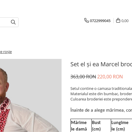
0722999045
0,00
ie roșie
Set el și ea Marcel bro
363,00 RON
220,00 RON
Setul contine o camasa traditionala
Materialul este din bumbac, broder
Culoarea broderiei este prepondere
Înainte de a alege mărimea, con
Mărime
Bust
Lungime
ie damă
(cm)
ie (cm)