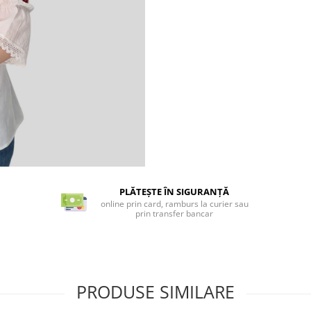
PLĂTEȘTE ÎN SIGURANȚĂ
online prin card, ramburs la curier sau
prin transfer bancar
PRODUSE SIMILARE