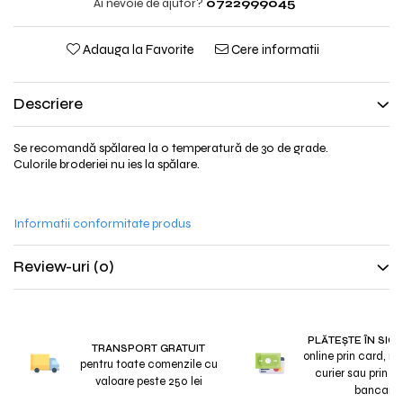
Ai nevoie de ajutor?
0722999045
Adauga la Favorite
Cere informatii
Descriere
Se recomandă spălarea la o temperatură de 30 de grade.
Culorile broderiei nu ies la spălare.
Informatii conformitate produs
Review-uri
(0)
PLĂTEȘTE ÎN SIG
TRANSPORT GRATUIT
online prin card, r
pentru toate comenzile cu
curier sau prin tr
valoare peste 250 lei
bancar