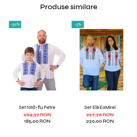
Produse similare
-30%
-3%
Set tată-fiu Petre
Set El&EaMirel
S
264,37 RON
227,76 RON
185,00 RON
220,00 RON