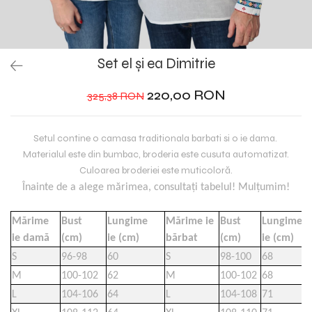
Set el și ea Dimitrie
220,00 RON
325,38 RON
Setul contine o camasa traditionala barbati si o ie dama.
Materialul este din bumbac, broderia este cusuta automatizat.
Culoarea broderiei este muticoloră.
Înainte de a alege mărimea, consultați tabelul! Mulțumim!
Mărime
Bust
Lungime
Mărime ie
Bust
Lungime
ie damă
(cm)
ie (cm)
bărbat
(cm)
ie (cm)
S
96-98
60
S
98-100
68
M
100-102
62
M
100-102
68
L
104-106
64
L
104-108
71