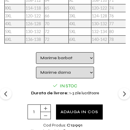
XL
108-112
64
XL
108-110
71
XXL
114-118
65
XXL
120-122
74
3XL
120-122
66
3XL
124-128
76
4XL
126-128
70
4XL
130-132
77
5XL
130-132
72
5XL
132-134
80
6XL
136-138
72
6XL
140-142
78
IN STOC
Durata de livrare:
1-3 zile lucrătoare
ADAUGA IN COS
Cod Produs:
C12991