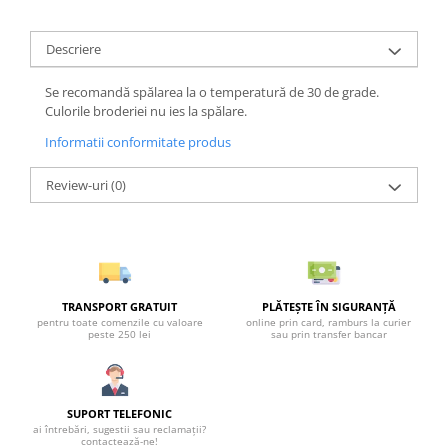
Descriere
Se recomandă spălarea la o temperatură de 30 de grade.
Culorile broderiei nu ies la spălare.
Informatii conformitate produs
Review-uri
(0)
TRANSPORT GRATUIT
PLĂTEȘTE ÎN SIGURANȚĂ
pentru toate comenzile cu valoare
online prin card, ramburs la curier
peste 250 lei
sau prin transfer bancar
SUPORT TELEFONIC
ai întrebări, sugestii sau reclamații?
contactează-ne!