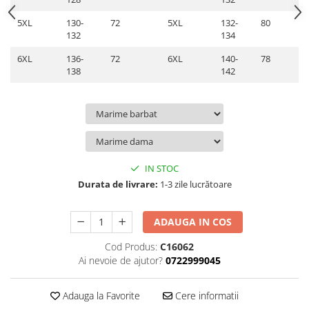
5XL
130-
72
5XL
132-
80
132
134
6XL
136-
72
6XL
140-
78
138
142
IN STOC
Durata de livrare:
1-3 zile lucrătoare
ADAUGA IN COS
Cod Produs:
C16062
Ai nevoie de ajutor?
0722999045
Adauga la Favorite
Cere informatii