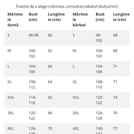
Înainte de a alege mărimea, consultați tabelul! Mulțumim!
Mărime
Bust
Lungime
Mărime
Bust
Lungime
ie
(cm)
ie (cm)
ie
(cm)
ie (cm)
damă
bărbat
S
96-98
60
S
98-
68
100
M
100-
62
M
100-
68
102
102
L
104-
64
L
104-
71
106
108
XL
108-
64
XL
108-
71
112
110
XXL
114-
65
XXL
120-
74
118
122
3XL
120-
66
3XL
124-
76
122
128
4XL
126-
70
4XL
130-
77
128
132