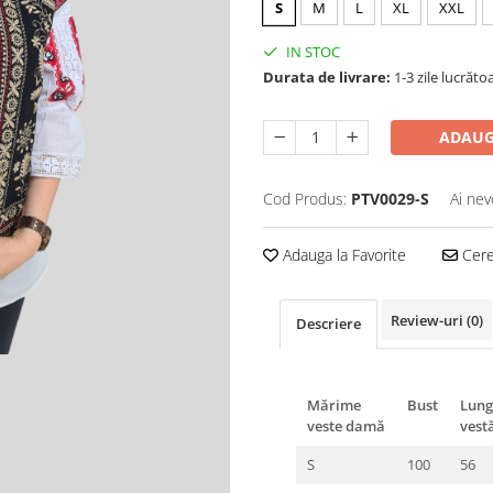
S
M
L
XL
XXL
IN STOC
Durata de livrare:
1-3 zile lucrăto
ADAUG
Cod Produs:
PTV0029-S
Ai nev
Adauga la Favorite
Cere 
Review-uri
(0)
Descriere
Mărime
Bust
Lun
veste damă
vest
S
100
56