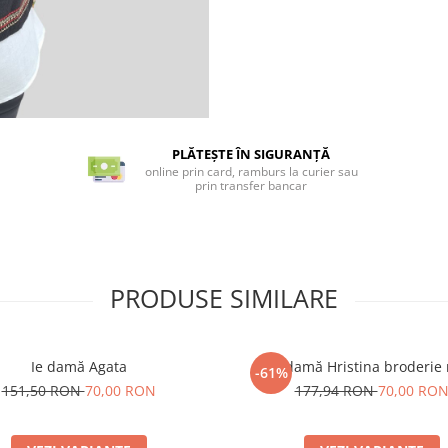
PLĂTEȘTE ÎN SIGURANȚĂ
online prin card, ramburs la curier sau
prin transfer bancar
PRODUSE SIMILARE
Ie damă Agata
Ie damă Hristina broderie
-61%
151,50 RON
70,00 RON
177,94 RON
70,00 RO