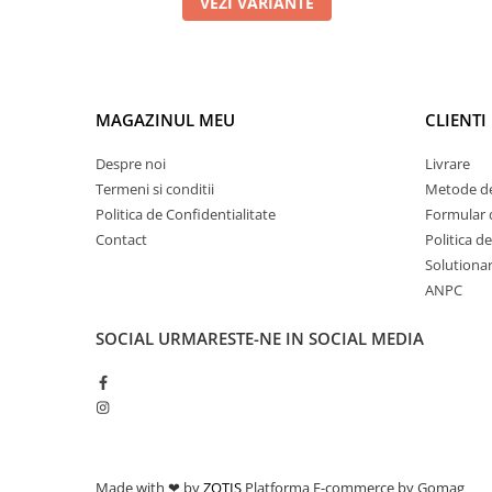
VEZI VARIANTE
MAGAZINUL MEU
CLIENTI
Despre noi
Livrare
Termeni si conditii
Metode de
Politica de Confidentialitate
Formular 
Contact
Politica d
Solutionare
ANPC
SOCIAL
URMARESTE-NE IN SOCIAL MEDIA
Made with ❤ by
ZOTIS
Platforma E-commerce by Gomag