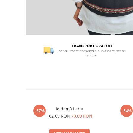
TRANSPORT GRATUIT
pentru toate comenzile cu valoare peste
250 lei
Ie damă Ilaria
-57%
-54%
162,69 RON
70,00 RON