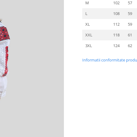
M
102
57
L
108
59
XL
112
59
XXL
118
61
3XL
124
62
Informatii conformitate prod