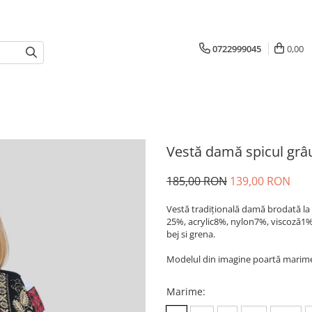
0722999045
0,00
Vestă damă spicul grâu
185,00 RON
139,00 RON
Vestă tradiţională damă brodată la 
25%, acrylic8%, nylon7%, viscoză1%
bej si grena.
Modelul din imagine poartă marimea
Marime
: