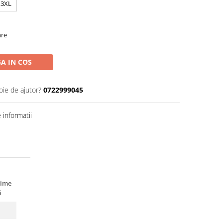
3XL
are
A IN COS
oie de ajutor?
0722999045
informatii
gime
ă