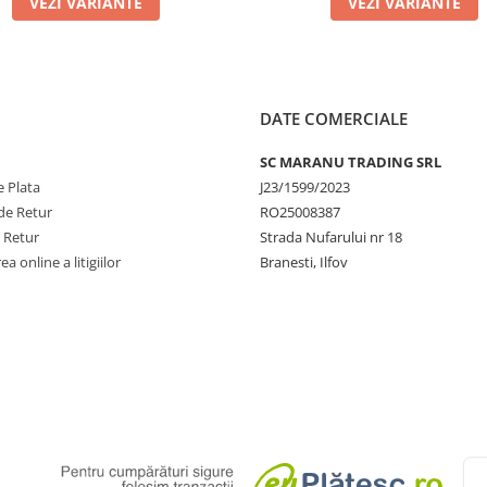
VEZI VARIANTE
VEZI VARIANTE
DATE COMERCIALE
SC MARANU TRADING SRL
 Plata
J23/1599/2023
de Retur
RO25008387
e Retur
Strada Nufarului nr 18
a online a litigiilor
Branesti, Ilfov