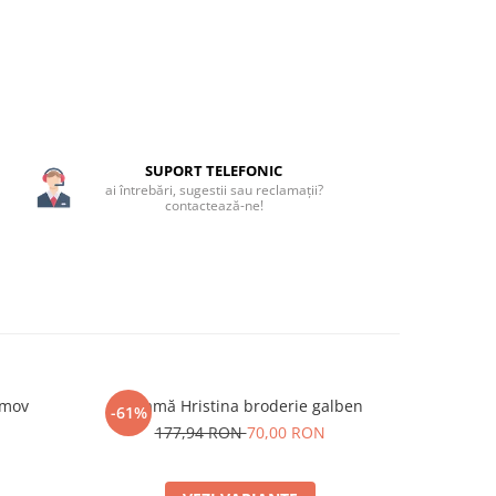
SUPORT TELEFONIC
ai întrebări, sugestii sau reclamații?
contactează-ne!
 mov
Ie damă Hristina broderie galben
Ie damă H
-61%
-59%
N
177,94 RON
70,00 RON
171,