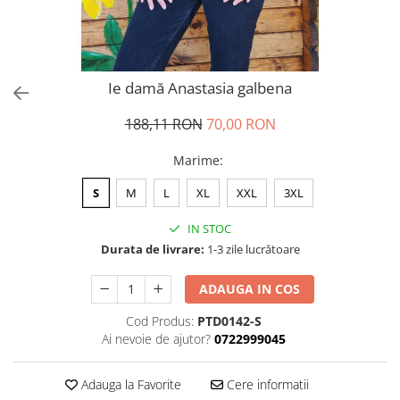
Ie damă Anastasia galbena
188,11 RON
70,00 RON
Marime
:
S
M
L
XL
XXL
3XL
IN STOC
Durata de livrare:
1-3 zile lucrătoare
ADAUGA IN COS
Cod Produs:
PTD0142-S
Ai nevoie de ajutor?
0722999045
Adauga la Favorite
Cere informatii