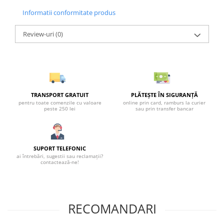
Informatii conformitate produs
Review-uri
(0)
TRANSPORT GRATUIT
PLĂTEȘTE ÎN SIGURANȚĂ
pentru toate comenzile cu valoare
online prin card, ramburs la curier
peste 250 lei
sau prin transfer bancar
SUPORT TELEFONIC
ai întrebări, sugestii sau reclamații?
contactează-ne!
RECOMANDARI