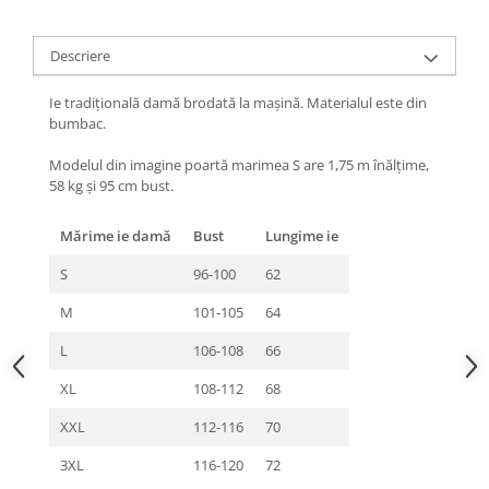
Descriere
Ie tradiţională damă brodată la maşină. Materialul este din
bumbac.
Modelul din imagine poartă marimea S are 1,75 m înălțime,
58 kg și 95 cm bust.
Mărime ie damă
Bust
Lungime ie
S
96-100
62
M
101-105
64
L
106-108
66
XL
108-112
68
XXL
112-116
70
3XL
116-120
72