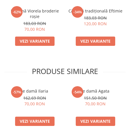
Ie damă Viorela broderie
Cămașă tradițională Eftimie
-62%
-34%
roșie
183,03 RON
183,03 RON
120,00 RON
70,00 RON
VEZI VARIANTE
VEZI VARIANTE
PRODUSE SIMILARE
Ie damă Ilaria
Ie damă Agata
-57%
-54%
162,69 RON
151,50 RON
70,00 RON
70,00 RON
VEZI VARIANTE
VEZI VARIANTE