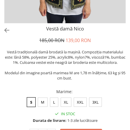
Vestă damă Nico
185,00 RON
139,00 RON
Vestă tradiţională damă brodată la maşină. Compoziția materialului
este: lână 58%, polyester 25%, acrylic8%, nylon7%, viscoză1%, bumbac
1%. Culoarea vestei este neagră iar broderia este multicolora.
Modelul din imagine poartă marimea M are 1,78 m înălțime, 63 kg și 95
cm bust.
Marime
:
S
M
L
XL
XXL
3XL
IN STOC
Durata de livrare:
1-3 zile lucrătoare