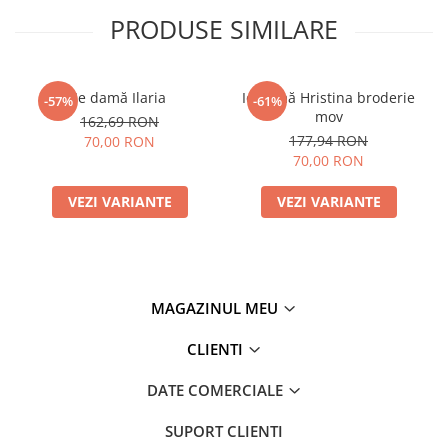
PRODUSE SIMILARE
Ie damă Ilaria
Ie damă Hristina broderie
-57%
-61%
mov
162,69 RON
177,94 RON
70,00 RON
70,00 RON
VEZI VARIANTE
VEZI VARIANTE
MAGAZINUL MEU
CLIENTI
DATE COMERCIALE
SUPORT CLIENTI