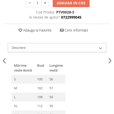
ADAUGA IN COS
Cod Produs:
PTV0028-S
Ai nevoie de ajutor?
0722999045
Adauga la Favorite
Cere informatii
Descriere
Mărime
Bust
Lungime
veste damă
vestă
S
100
56
M
102
57
L
108
59
XL
112
59