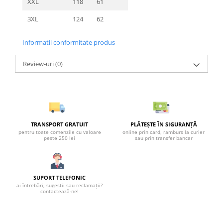
XXL
118
61
3XL
124
62
Informatii conformitate produs
Review-uri
(0)
TRANSPORT GRATUIT
PLĂTEȘTE ÎN SIGURANȚĂ
pentru toate comenzile cu valoare
online prin card, ramburs la curier
peste 250 lei
sau prin transfer bancar
SUPORT TELEFONIC
ai întrebări, sugestii sau reclamații?
contactează-ne!