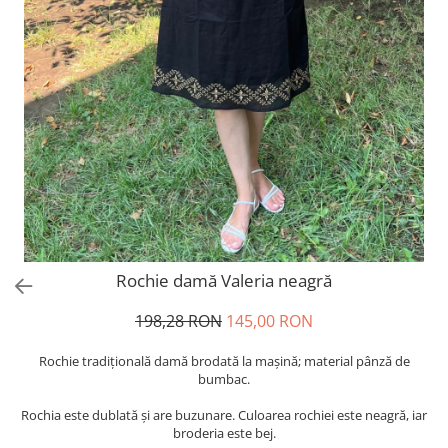
Rochie damă Valeria neagră
198,28 RON
145,00 RON
Rochie tradiţională damă brodată la maşină; material pânză de
bumbac.
Rochia este dublată și are buzunare. Culoarea rochiei este neagră, iar
broderia este bej.