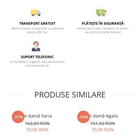
TRANSPORT GRATUIT
PLĂTEȘTE ÎN SIGURANȚĂ
pentru toate comenzile cu valoare
online prin card, ramburs la curier
peste 250 lei
sau prin transfer bancar
SUPORT TELEFONIC
ai întrebări, sugestii sau reclamații?
contactează-ne!
PRODUSE SIMILARE
Ie damă Ilaria
Ie damă Agata
-57%
-54%
162,69 RON
151,50 RON
70,00 RON
70,00 RON