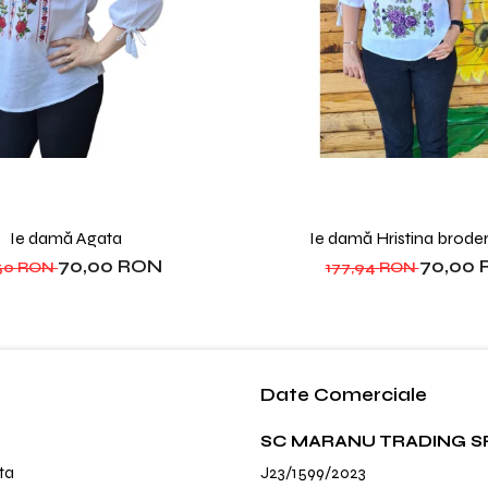
Ie damă Agata
Ie damă Hristina brode
70,00 RON
70,00
,50 RON
177,94 RON
Date Comerciale
SC MARANU TRADING S
ta
J23/1599/2023