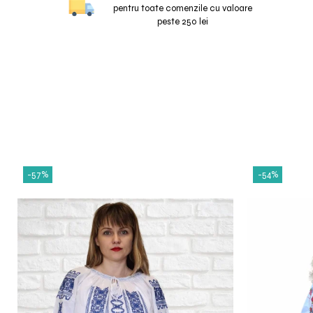
pentru toate comenzile cu valoare
peste 250 lei
-57%
-54%