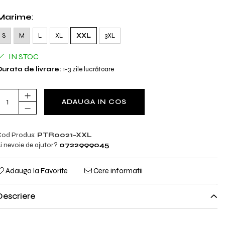
Marime
:
S
M
L
XL
XXL
3XL
IN STOC
urata de livrare:
1-3 zile lucrătoare
ADAUGA IN COS
od Produs:
PTR0021-XXL
i nevoie de ajutor?
0722999045
Adauga la Favorite
Cere informatii
Descriere