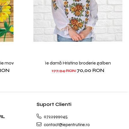
rie mov
Ie damă Hristina broderie galben
 RON
70,00 RON
177,94 RON
Suport Clienti
RL
0722999045
contact@iepentrutine.ro