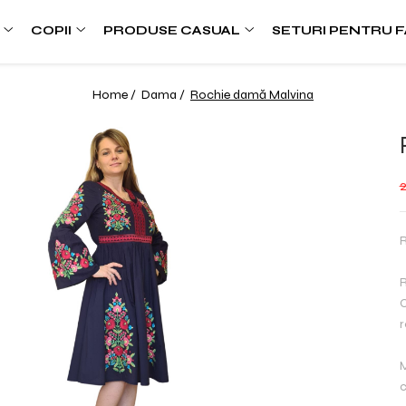
COPII
PRODUSE CASUAL
SETURI PENTRU F
Home /
Dama /
Rochie damă Malvina
R
R
C
r
M
c