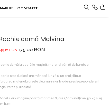
AMILIE
CONTACT
Rochie damă Malvina
175,00 RON
249,12 RON
ochie damă brodată la maşină; material pânză de bumbac.
ochia este dublată are mânecă lungă și un croi plăcut.
uloarea materialului este bleumarin iar broderia este preponderent
oșie, verde și albastră.
odelul din imagine poartă marimea S, are 1,60m înălțime, 50 kg și 95
m bust.