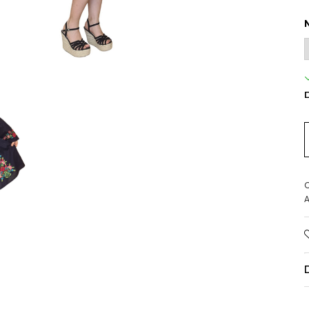
D
C
A