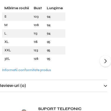
Mărime rochii
Bust
Lungime
S
103
94
M
108
94
L
113
94
XL
118
95
XXL
123
95
3XL
128
95
Informatii conformitate produs
Review-uri
(0)
SUPORT TELEFONIC