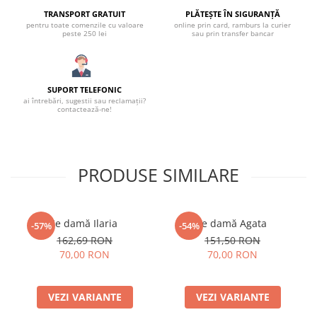
TRANSPORT GRATUIT
PLĂTEȘTE ÎN SIGURANȚĂ
pentru toate comenzile cu valoare
online prin card, ramburs la curier
peste 250 lei
sau prin transfer bancar
SUPORT TELEFONIC
ai întrebări, sugestii sau reclamații?
contactează-ne!
PRODUSE SIMILARE
Ie damă Ilaria
Ie damă Agata
-57%
-54%
162,69 RON
151,50 RON
70,00 RON
70,00 RON
VEZI VARIANTE
VEZI VARIANTE