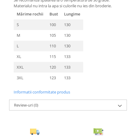
Se recomanda spalarea la o temperatura de 30 grade.
Materialul nu intra la apa si culorile nu ies din broderie.
Mărime rochii
Bust
Lungime
S
100
130
M
105
130
L
110
130
XL
115
133
XXL
120
133
3XL
123
133
Informatii conformitate produs
Review-uri
(0)