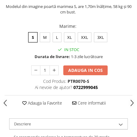
Modelul din imagine poartă marimea S, are 1,70m înălțime, 58 kg și 90
cm bust.
Marime
:
S
M
L
XL
XXL
3XL
IN STOC
Durata de livrare:
1-3 zile lucrătoare
ADAUGA IN COS
Cod Produs:
PTR0070-S
Ai nevoie de ajutor?
0722999045
Adauga la Favorite
Cere informatii
Descriere