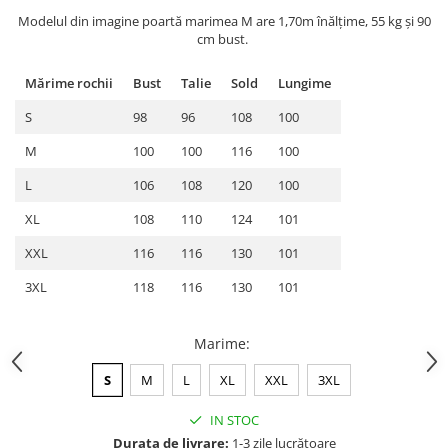
Modelul din imagine poartă marimea M are 1,70m înălțime, 55 kg și 90
cm bust.
Mărime rochii
Bust
Talie
Sold
Lungime
S
98
96
108
100
M
100
100
116
100
L
106
108
120
100
XL
108
110
124
101
XXL
116
116
130
101
3XL
118
116
130
101
Marime
:
S
M
L
XL
XXL
3XL
IN STOC
Durata de livrare:
1-3 zile lucrătoare