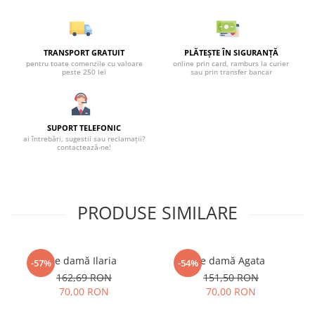
TRANSPORT GRATUIT
PLĂTEȘTE ÎN SIGURANȚĂ
pentru toate comenzile cu valoare
online prin card, ramburs la curier
peste 250 lei
sau prin transfer bancar
SUPORT TELEFONIC
ai întrebări, sugestii sau reclamații?
contactează-ne!
PRODUSE SIMILARE
Ie damă Ilaria
Ie damă Agata
-57%
-54%
162,69 RON
151,50 RON
70,00 RON
70,00 RON