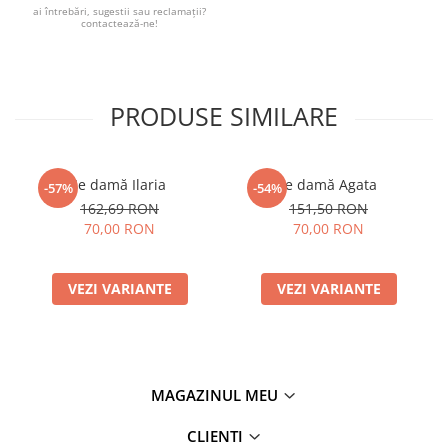
ai întrebări, sugestii sau reclamații?
contactează-ne!
PRODUSE SIMILARE
Ie damă Ilaria
Ie damă Agata
-57%
-54%
162,69 RON
151,50 RON
70,00 RON
70,00 RON
VEZI VARIANTE
VEZI VARIANTE
MAGAZINUL MEU
CLIENTI