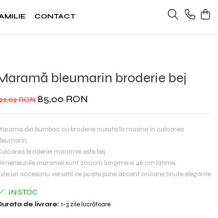
AMILIE
CONTACT
Maramă bleumarin broderie bej
85,00 RON
122,02 RON
arama din bumbac cu broderie cusuta la masina in culoarea
leumarin.
uloarea broderiei maramei este bej.
imensiunile maramei sunt 200cm lungime si 46 cm latime.
ste un accesoriu versatil ce poate pune accent oricarei tinute elegante
IN STOC
urata de livrare:
1-3 zile lucrătoare