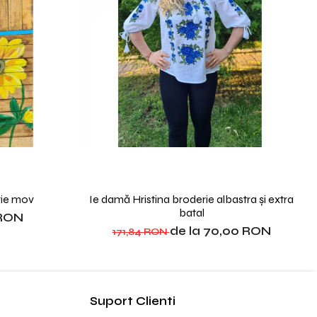
rie mov
Ie damă Hristina broderie albastra și extra
batal
 RON
de la 70,00 RON
171,84 RON
Suport Clienti