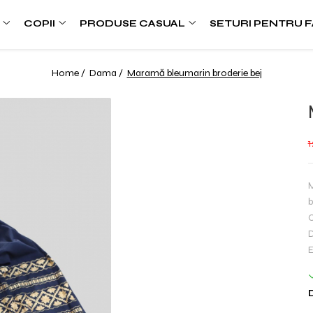
COPII
PRODUSE CASUAL
SETURI PENTRU F
Home /
Dama /
Maramă bleumarin broderie bej
M
b
C
D
E
D