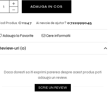
ADAUGA IN COS
od Produs:
C11247
Ai nevoie de ajutor?
0722999045
Adauga la Favorite
Cere informatii
Review-uri
(0)
Daca doresti sa iti exprimi parerea despre acest produs poti
adauga un review.
SCRIE UN REVIEW