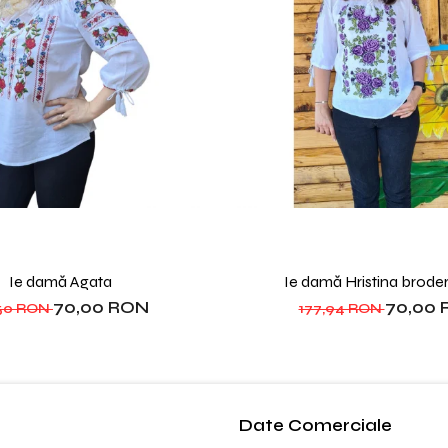
Ie damă Agata
Ie damă Hristina brode
70,00 RON
70,00
,50 RON
177,94 RON
Date Comerciale