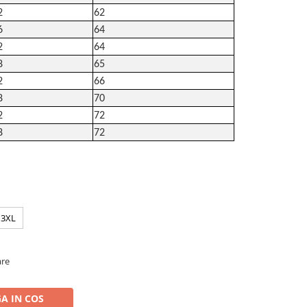
2
62
6
64
2
64
8
65
2
66
8
70
2
72
8
72
3XL
are
A IN COS