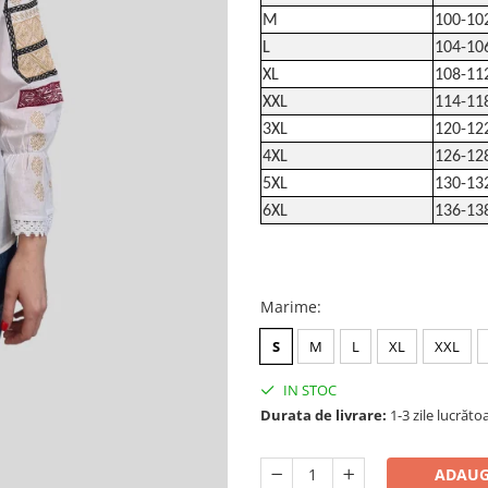
M
100-10
L
104-10
XL
108-11
XXL
114-11
3XL
120-12
4XL
126-12
5XL
130-13
6XL
136-13
Marime
:
S
M
L
XL
XXL
IN STOC
Durata de livrare:
1-3 zile lucrăto
ADAUG