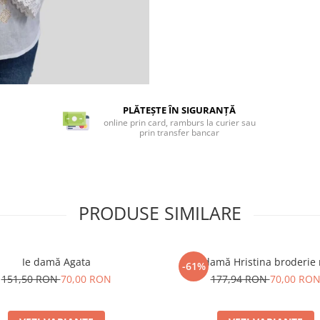
PLĂTEȘTE ÎN SIGURANȚĂ
online prin card, ramburs la curier sau
prin transfer bancar
PRODUSE SIMILARE
Ie damă Agata
Ie damă Hristina broderie
-61%
151,50 RON
70,00 RON
177,94 RON
70,00 RO