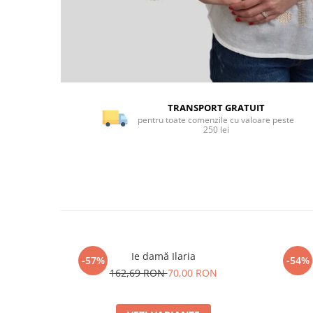
TRANSPORT GRATUIT
pentru toate comenzile cu valoare peste
250 lei
Ie damă Ilaria
-57%
-54%
162,69 RON
70,00 RON