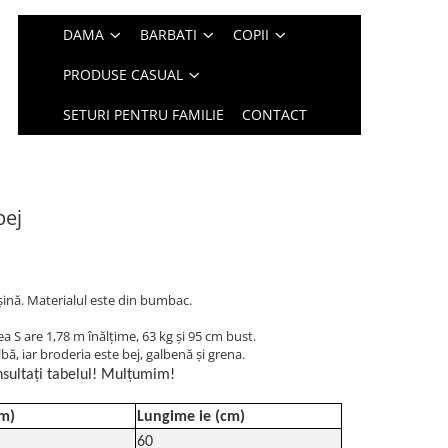
DAMA
BARBATI
COPII
PRODUSE CASUAL
SETURI PENTRU FAMILIE
CONTACT
bej
şină. Materialul este din bumbac.
 S are 1,78 m înălțime, 63 kg și 95 cm bust.
ă, iar broderia este bej, galbenă și grena.
sultați tabelul! Mulțumim!
cm)
Lungime ie (cm)
60