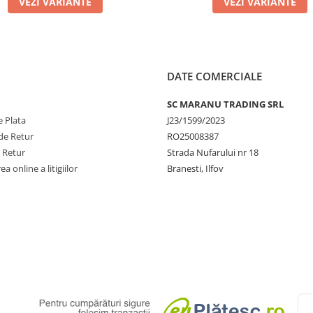
VEZI VARIANTE
VEZI VARIANTE
DATE COMERCIALE
SC MARANU TRADING SRL
 Plata
J23/1599/2023
de Retur
RO25008387
e Retur
Strada Nufarului nr 18
a online a litigiilor
Branesti, Ilfov