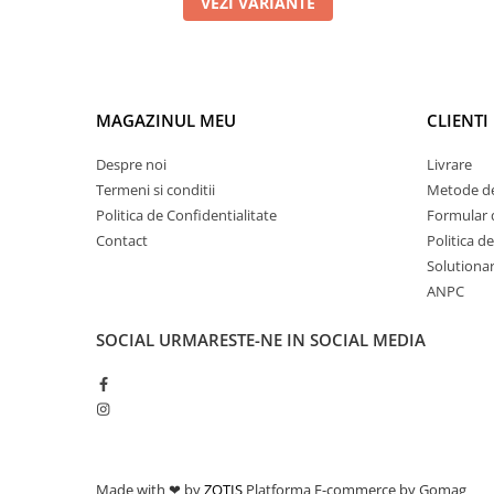
VEZI VARIANTE
MAGAZINUL MEU
CLIENTI
Despre noi
Livrare
Termeni si conditii
Metode de
Politica de Confidentialitate
Formular 
Contact
Politica d
Solutionare
ANPC
SOCIAL
URMARESTE-NE IN SOCIAL MEDIA
Made with ❤ by
ZOTIS
Platforma E-commerce by Gomag