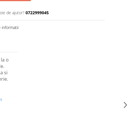
oie de ajutor?
0722999045
informatii
la o
e.
a si
erie.
us