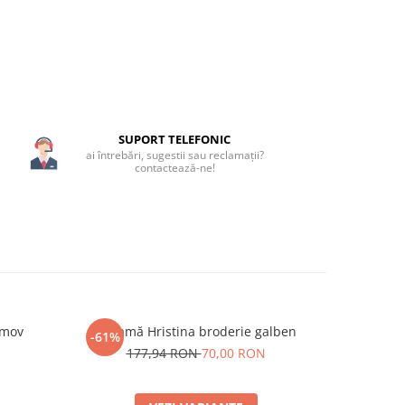
SUPORT TELEFONIC
ai întrebări, sugestii sau reclamații?
contactează-ne!
 mov
Ie damă Hristina broderie galben
Ie damă H
-61%
-59%
N
177,94 RON
70,00 RON
171,