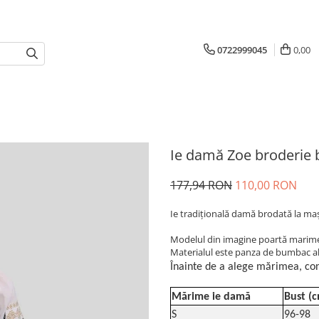
0722999045
0,00
Ie damă Zoe broderie 
177,94 RON
110,00 RON
Ie tradiţională damă brodată la ma
Modelul din imagine poartă marimea
Materialul este panza de bumbac alb
Înainte de a alege mărimea, con
Mărime ie damă
Bust (
S
96-98