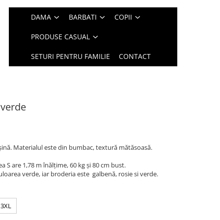
DAMA
BARBATI
COPII
PRODUSE CASUAL
SETURI PENTRU FAMILIE
CONTACT
 verde
şină. Materialul este din bumbac, textură mătăsoasă.
 S are 1,78 m înălțime, 60 kg și 80 cm bust.
oarea verde, iar broderia este galbenă, rosie si verde.
3XL