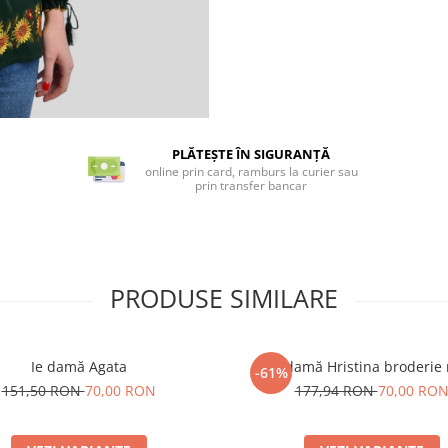
PLĂTEȘTE ÎN SIGURANȚĂ
online prin card, ramburs la curier sau
prin transfer bancar
PRODUSE SIMILARE
Ie damă Agata
Ie damă Hristina broderie
-61%
151,50 RON
70,00 RON
177,94 RON
70,00 RO