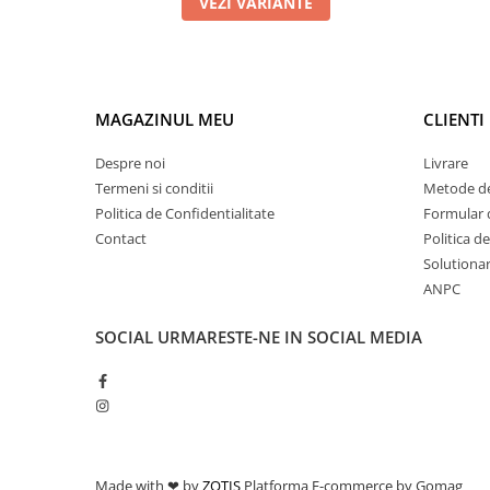
VEZI VARIANTE
MAGAZINUL MEU
CLIENTI
Despre noi
Livrare
Termeni si conditii
Metode de
Politica de Confidentialitate
Formular 
Contact
Politica d
Solutionare
ANPC
SOCIAL
URMARESTE-NE IN SOCIAL MEDIA
Made with ❤ by
ZOTIS
Platforma E-commerce by Gomag