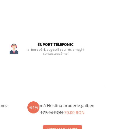
SUPORT TELEFONIC
ai întrebări, sugestii sau reclamații?
contactează-ne!
 mov
Ie damă Hristina broderie galben
Ie damă H
-61%
-59%
N
177,94 RON
70,00 RON
171,