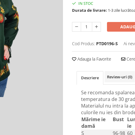
IN STOC
Durata de livrare:
1-3 zile lucrăto
ADAUG
Cod Produs:
PTD0196-S
Ai nev
Adauga la Favorite
Cere 
Review-uri
(0)
Descriere
Se recomanda spalarea 
temperatura de 30 grad
Materialul nu intra la ap
culorile nu ies din brod
Mărime ie
Bust
Lu
damă
ie
S
96-98
60