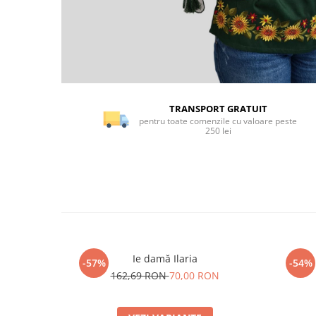
TRANSPORT GRATUIT
pentru toate comenzile cu valoare peste
250 lei
Ie damă Ilaria
-57%
-54%
162,69 RON
70,00 RON