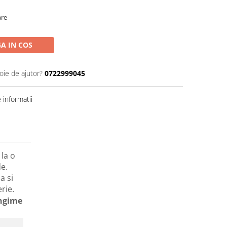
are
A IN COS
oie de ajutor?
0722999045
informatii
la o
e.
a si
erie.
ngime