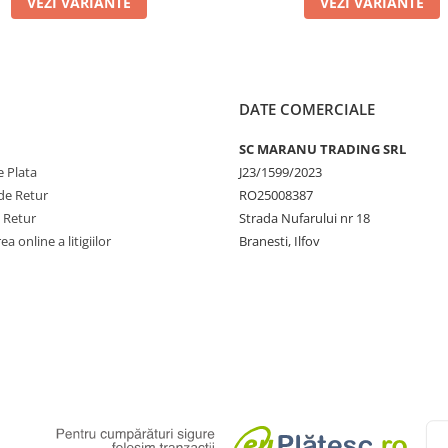
VEZI VARIANTE
VEZI VARIANTE
DATE COMERCIALE
SC MARANU TRADING SRL
 Plata
J23/1599/2023
de Retur
RO25008387
e Retur
Strada Nufarului nr 18
a online a litigiilor
Branesti, Ilfov