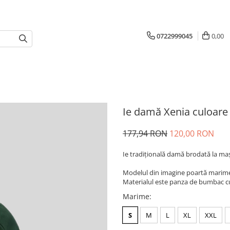
0722999045
0,00
Ie damă Xenia culoare
177,94 RON
120,00 RON
Ie tradiţională damă brodată la ma
Modelul din imagine poartă marimea
Materialul este panza de bumbac cul
Marime
:
S
M
L
XL
XXL