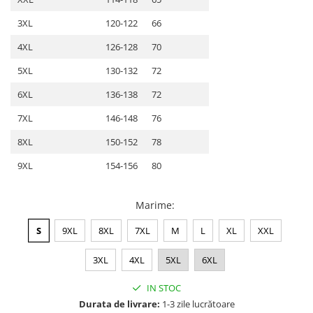
3XL
120-122
66
4XL
126-128
70
5XL
130-132
72
6XL
136-138
72
7XL
146-148
76
8XL
150-152
78
9XL
154-156
80
Marime
:
S
9XL
8XL
7XL
M
L
XL
XXL
3XL
4XL
5XL
6XL
IN STOC
Durata de livrare:
1-3 zile lucrătoare