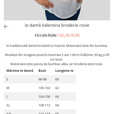
Ie damă Valentina broderie rosie
151,50 RON
105,00 RON
Ie tradiţională damă brodată la maşină. Materialul este din bumbac.
Modelul din imagine poartă marimea S are 1,60 m înălțime, 50 kg și 95
cm bust.
Materialul este panza de bumbac alba, iar broderia este rosie.
Mărime ie damă
Bust
Lungime ie
S
96-98
60
M
100-102
62
L
104-106
64
XL
108-112
64
XXL
114-118
65