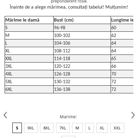
preponderent rosie.
Înainte de a alege mărimea, consultați tabelul! Mulțumim!
Mărime ie damă
Bust (cm)
Lungime ie (
S
96-98
60
M
100-102
62
L
104-106
64
XL
108-112
64
XXL
114-118
65
3XL
120-122
66
4XL
126-128
70
5XL
130-132
72
6XL
136-138
72
Marime
:
S
9XL
8XL
7XL
M
L
XL
XXL