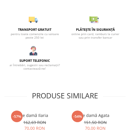
TRANSPORT GRATUIT
PLĂTEȘTE ÎN SIGURANȚĂ
pentru toate comenzile cu valoare
online prin card, ramburs la curier
peste 250 lei
sau prin transfer bancar
SUPORT TELEFONIC
ai întrebări, sugestii sau reclamații?
contactează-ne!
PRODUSE SIMILARE
Ie damă Ilaria
Ie damă Agata
-57%
-54%
162,69 RON
151,50 RON
70,00 RON
70,00 RON