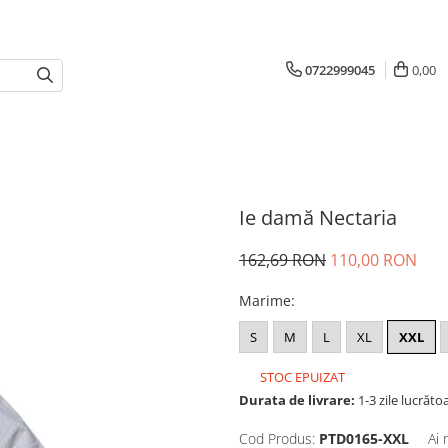
0722999045
0,00
Ie damă Nectaria
162,69 RON
110,00 RON
Marime
:
S
M
L
XL
XXL
STOC EPUIZAT
Durata de livrare:
1-3 zile lucrăto
Cod Produs:
PTD0165-XXL
Ai 