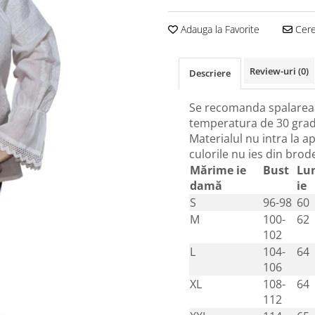
Adauga la Favorite
Cere 
Review-uri
(0)
Descriere
Se recomanda spalarea 
temperatura de 30 grad
Materialul nu intra la ap
culorile nu ies din brod
Mărime ie
Bust
Lu
damă
ie
S
96-98
60
M
100-
62
102
L
104-
64
106
XL
108-
64
112