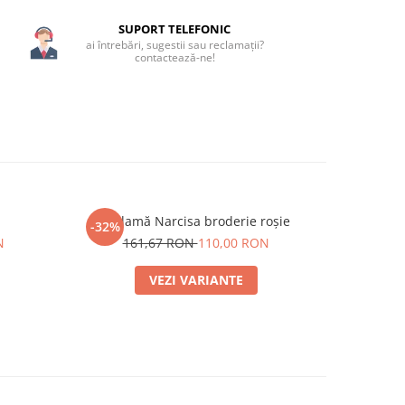
SUPORT TELEFONIC
ai întrebări, sugestii sau reclamații?
contactează-ne!
Ie damă Narcisa broderie roșie
-32%
N
161,67 RON
110,00 RON
VEZI VARIANTE