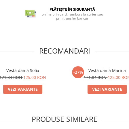
PLĂTEȘTE ÎN SIGURANȚĂ
online prin card, ramburs la curier sau
prin transfer bancar
RECOMANDARI
Vestă damă Sofia
Vestă damă Marina
-27%
171,84 RON
125,00 RON
171,84 RON
125,00 RO
VEZI VARIANTE
VEZI VARIANTE
PRODUSE SIMILARE