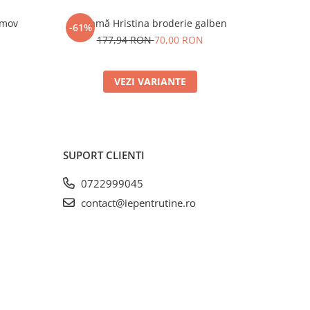
 mov
Ie damă Hristina broderie galben
Ie damă H
-61%
-59%
N
177,94 RON
70,00 RON
171,
VEZI VARIANTE
SUPORT CLIENTI
0722999045
contact@iepentrutine.ro