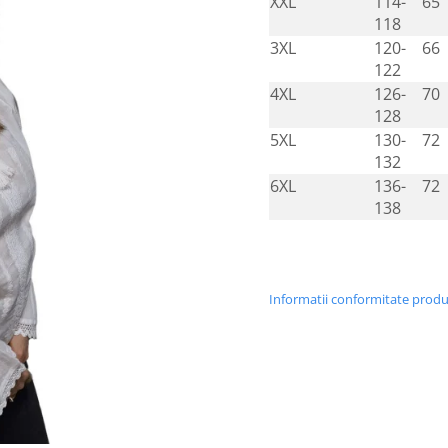
XXL
114-
65
118
3XL
120-
66
122
4XL
126-
70
128
5XL
130-
72
132
6XL
136-
72
138
Informatii conformitate prod