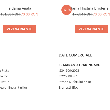
Ie damă Agata
Ie damă Hristina broderie
-61%
151,50 RON
70,00 RON
177,94 RON
70,00 RO
VEZI VARIANTE
VEZI VARIANTE
DATE COMERCIALE
SC MARANU TRADING SRL
 Plata
J23/1599/2023
de Retur
RO25008387
e Retur
Strada Nufarului nr 18
a online a litigiilor
Branesti, Ilfov