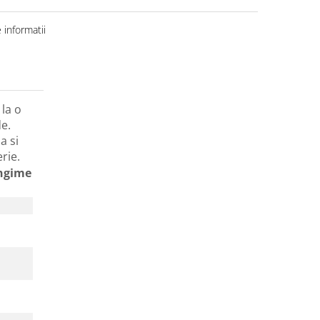
informatii
la o
e.
a si
erie.
ngime