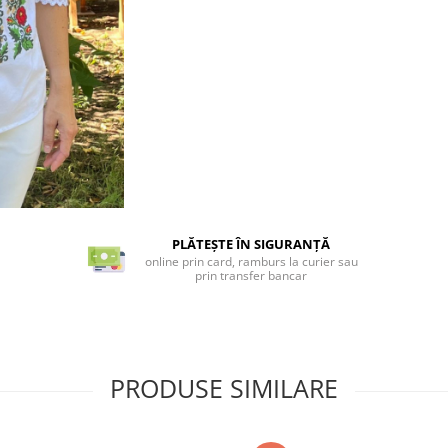
PLĂTEȘTE ÎN SIGURANȚĂ
online prin card, ramburs la curier sau
prin transfer bancar
PRODUSE SIMILARE