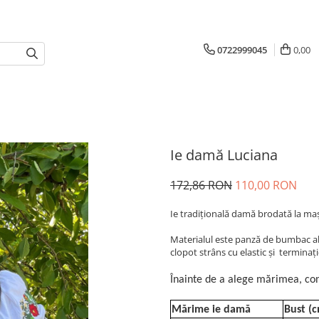
0722999045
0,00
Ie damă Luciana
172,86 RON
110,00 RON
Ie tradiţională damă brodată la ma
Materialul este panză de bumbac alb
clopot strâns cu elastic și terminaț
Înainte de a alege mărimea, con
Mărime ie damă
Bust (