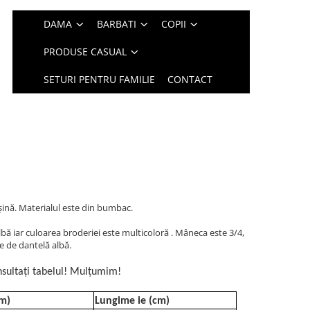
DAMA
BARBATI
COPII
PRODUSE CASUAL
SETURI PENTRU FAMILIE
CONTACT
şină. Materialul este din bumbac.
ă iar culoarea broderiei este multicoloră . Mâneca este 3/4,
ie de dantelă albă.
sultați tabelul! Mulțumim!
cm)
Lungime ie (cm)