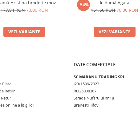
damă Hristina broderie mov
Ie damă Agata
-54%
177,94 RON
70,00 RON
151,50 RON
70,00 RO
VEZI VARIANTE
VEZI VARIANTE
DATE COMERCIALE
SC MARANU TRADING SRL
 Plata
J23/1599/2023
de Retur
RO25008387
e Retur
Strada Nufarului nr 18
a online a litigiilor
Branesti, Ilfov