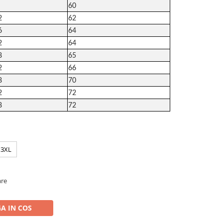
60
2
62
6
64
2
64
8
65
2
66
8
70
2
72
8
72
3XL
are
A IN COS