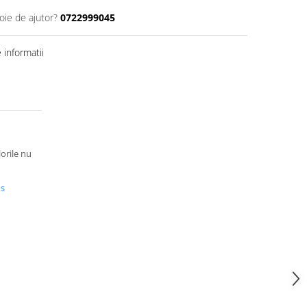
oie de ajutor?
0722999045
informatii
lorile nu
us