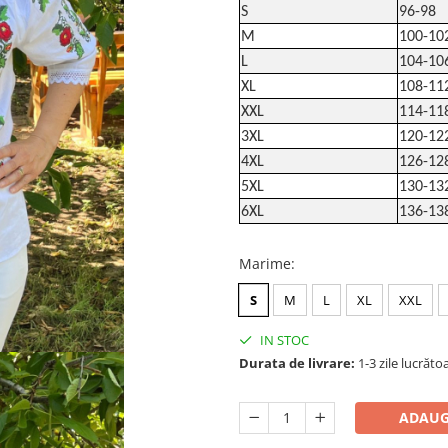
S
96-98
M
100-10
L
104-10
XL
108-11
XXL
114-11
3XL
120-12
4XL
126-12
5XL
130-13
6XL
136-13
Marime
:
S
M
L
XL
XXL
IN STOC
Durata de livrare:
1-3 zile lucrăto
ADAUG