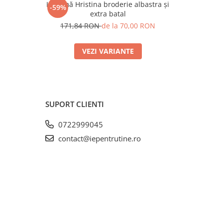
Ie damă Hristina broderie albastra și
Ie damă
-59%
-61%
extra batal
N
1
171,84 RON
de la 70,00 RON
VEZI VARIANTE
SUPORT CLIENTI
0722999045
contact@iepentrutine.ro