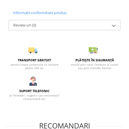
Informatii conformitate produs
Review-uri
(0)
TRANSPORT GRATUIT
PLĂTEȘTE ÎN SIGURANȚĂ
pentru toate comenzile cu valoare
online prin card, ramburs la curier
peste 250 lei
sau prin transfer bancar
SUPORT TELEFONIC
ai întrebări, sugestii sau reclamații?
contactează-ne!
RECOMANDARI