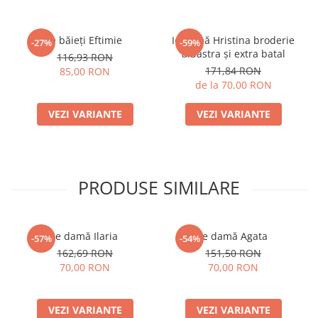
Ie băieți Eftimie
Ie damă Hristina broderie
-27%
-59%
albastra și extra batal
116,93 RON
171,84 RON
85,00 RON
de la 70,00 RON
VEZI VARIANTE
VEZI VARIANTE
PRODUSE SIMILARE
Ie damă Ilaria
Ie damă Agata
-57%
-54%
162,69 RON
151,50 RON
70,00 RON
70,00 RON
VEZI VARIANTE
VEZI VARIANTE