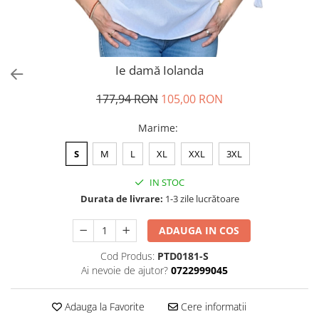
Ie damă Iolanda
177,94 RON
105,00 RON
Marime
:
S
M
L
XL
XXL
3XL
IN STOC
Durata de livrare:
1-3 zile lucrătoare
ADAUGA IN COS
Cod Produs:
PTD0181-S
Ai nevoie de ajutor?
0722999045
Adauga la Favorite
Cere informatii