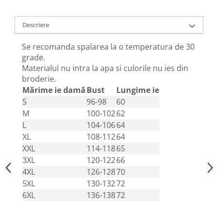
Descriere
Se recomanda spalarea la o temperatura de 30
grade.
Materialul nu intra la apa si culorile nu ies din
broderie.
Mărime ie damă
Bust
Lungime ie
S
96-98
60
M
100-102
62
L
104-106
64
XL
108-112
64
XXL
114-118
65
3XL
120-122
66
4XL
126-128
70
5XL
130-132
72
6XL
136-138
72