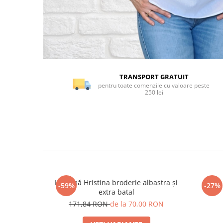
TRANSPORT GRATUIT
pentru toate comenzile cu valoare peste
250 lei
Ie damă Hristina broderie albastra și
-59%
-27%
extra batal
171,84 RON
de la 70,00 RON