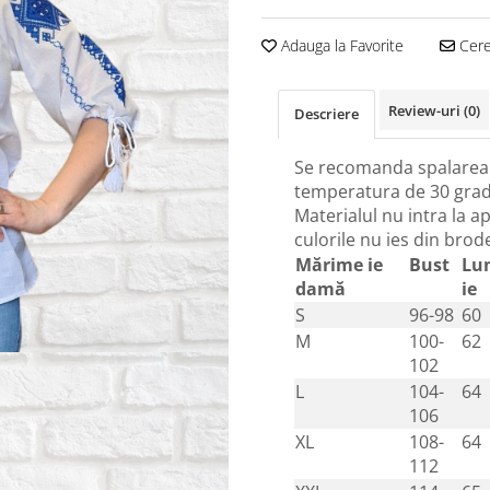
Adauga la Favorite
Cere 
Review-uri
(0)
Descriere
Se recomanda spalarea 
temperatura de 30 grad
Materialul nu intra la ap
culorile nu ies din brod
Mărime ie
Bust
Lu
damă
ie
S
96-98
60
M
100-
62
102
L
104-
64
106
XL
108-
64
112