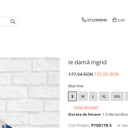
0722999045
0,00
Ie damă Ingrid
177,94 RON
105,00 RON
Marime
:
S
M
L
XL
XXL
STOC EPUIZAT
Durata de livrare:
1-3 zile lucrăto
Cod Produs:
PTD0178-S
Ai nev