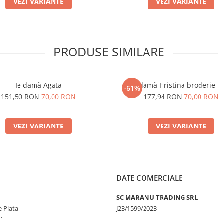
VEZI VARIANTE
VEZI VARIANTE
PRODUSE SIMILARE
Ie damă Agata
Ie damă Hristina broderie
-61%
151,50 RON
70,00 RON
177,94 RON
70,00 RO
VEZI VARIANTE
VEZI VARIANTE
DATE COMERCIALE
SC MARANU TRADING SRL
 Plata
J23/1599/2023