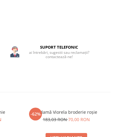
SUPORT TELEFONIC
ai întrebări, sugestii sau reclamații?
contactează-ne!
mie
Ie damă Viorela broderie roșie
-62%
-20%
N
183,03 RON
70,00 RON
1