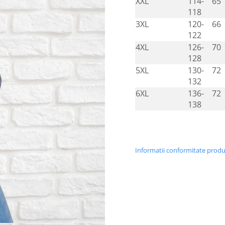
XXL
114-
65
118
3XL
120-
66
122
4XL
126-
70
128
5XL
130-
72
132
6XL
136-
72
138
Informatii conformitate prod