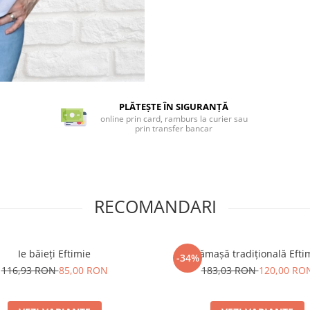
PLĂTEȘTE ÎN SIGURANȚĂ
online prin card, ramburs la curier sau
prin transfer bancar
RECOMANDARI
Ie băieți Eftimie
Cămașă tradițională Efti
-34%
116,93 RON
85,00 RON
183,03 RON
120,00 RO