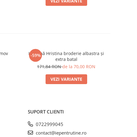
VEZI VARIANTE
 mov
Ie damă Hristina broderie albastra și
Ie damă
-59%
-60%
extra batal
N
1
171,84 RON
de la 70,00 RON
VEZI VARIANTE
SUPORT CLIENTI
0722999045
contact@iepentrutine.ro