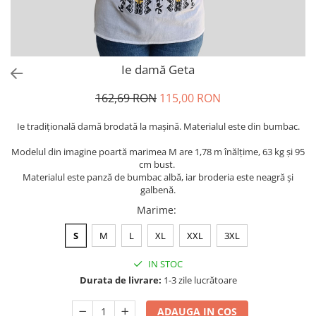
Ie damă Geta
162,69 RON
115,00 RON
Ie tradiţională damă brodată la maşină. Materialul este din bumbac.
Modelul din imagine poartă marimea M are 1,78 m înălțime, 63 kg și 95
cm bust.
Materialul este panză de bumbac albă, iar broderia este neagră și
galbenă.
Marime
:
S
M
L
XL
XXL
3XL
IN STOC
Durata de livrare:
1-3 zile lucrătoare
ADAUGA IN COS