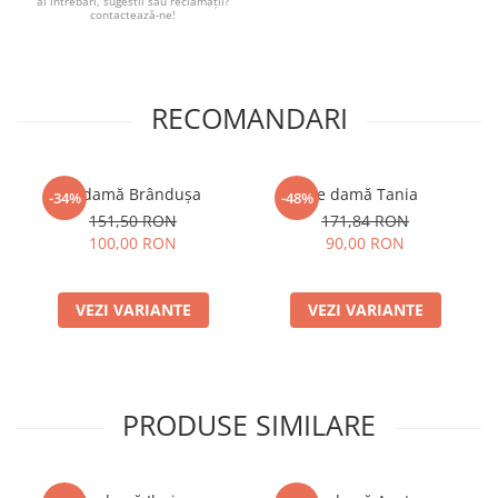
ai întrebări, sugestii sau reclamații?
contactează-ne!
RECOMANDARI
Ie damă Brândușa
Ie damă Tania
-34%
-48%
151,50 RON
171,84 RON
100,00 RON
90,00 RON
VEZI VARIANTE
VEZI VARIANTE
PRODUSE SIMILARE