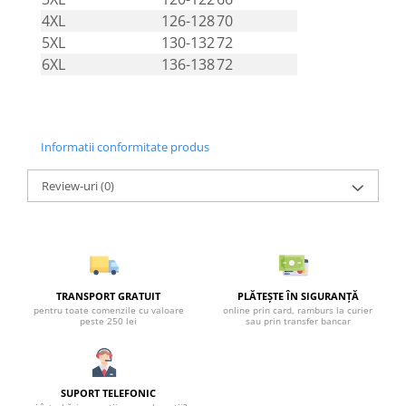
4XL
126-128
70
5XL
130-132
72
6XL
136-138
72
Informatii conformitate produs
Review-uri
(0)
TRANSPORT GRATUIT
PLĂTEȘTE ÎN SIGURANȚĂ
pentru toate comenzile cu valoare
online prin card, ramburs la curier
peste 250 lei
sau prin transfer bancar
SUPORT TELEFONIC