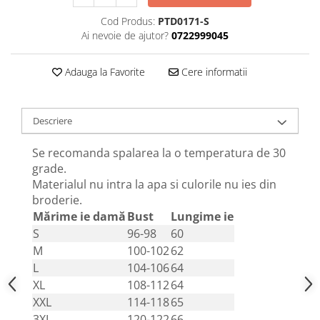
Cod Produs:
PTD0171-S
Ai nevoie de ajutor?
0722999045
Adauga la Favorite
Cere informatii
Descriere
Se recomanda spalarea la o temperatura de 30
grade.
Materialul nu intra la apa si culorile nu ies din
broderie.
Mărime ie damă
Bust
Lungime ie
S
96-98
60
M
100-102
62
L
104-106
64
XL
108-112
64
XXL
114-118
65
3XL
120-122
66