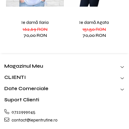
Ie damă Ilaria
Ie damă Agata
162,69 RON
151,50 RON
70,00 RON
70,00 RON
Magazinul Meu
CLIENTI
Date Comerciale
Suport Clienti
0722999045
contact@iepentrutine.ro