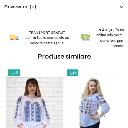
Review-uri
(0)
PLĂTEȘTE ÎN SIG
TRANSPORT GRATUIT
online prin card, r
pentru toate comenzile cu
curier sau prin tr
valoare peste 250 lei
bancar
Produse similare
-57%
-54%