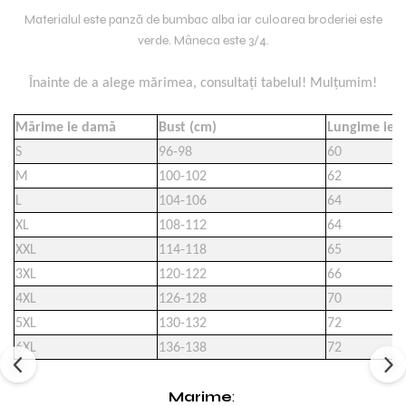
Materialul este panză de bumbac alba iar culoarea broderiei este
verde. Mâneca este 3/4.
Înainte de a alege mărimea, consultați tabelul! Mulțumim!
Mărime ie damă
Bust (cm)
Lungime ie (
S
96-98
60
M
100-102
62
L
104-106
64
XL
108-112
64
XXL
114-118
65
3XL
120-122
66
4XL
126-128
70
5XL
130-132
72
6XL
136-138
72
Marime
: