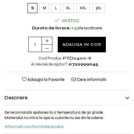
S
M
L
XL
XXL
3XL
IN STOC
Durata de livrare:
1-3 zile lucrătoare
ADAUGA IN COS
Cod Produs:
PTD0400-S
Ai nevoie de ajutor?
0722999045
Adauga la Favorite
Cere informatii
Descriere
Se recomanda spalarea la o temperatura de 30 grade.
Materialul nu intra la apa si culorile nu ies din broderie.
Informatii conformitate produs