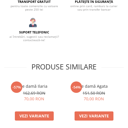
TRANSPORT GRATUIT
PLĂTEȘTE ÎN SIGURANȚĂ
pentru toate comenzile cu valoare
online prin card, ramburs la curier
peste 250 lei
sau prin transfer bancar
SUPORT TELEFONIC
ai întrebări, sugestii sau reclamații?
contactează-ne!
PRODUSE SIMILARE
Ie damă Ilaria
Ie damă Agata
-57%
-54%
162,69 RON
151,50 RON
70,00 RON
70,00 RON
VEZI VARIANTE
VEZI VARIANTE