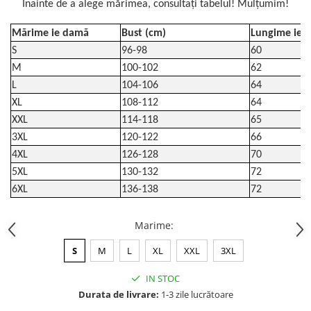
Înainte de a alege mărimea, consultați tabelul! Mulțumim!
Mărime ie damă
Bust (cm)
Lungime ie (
S
96-98
60
M
100-102
62
L
104-106
64
XL
108-112
64
XXL
114-118
65
3XL
120-122
66
4XL
126-128
70
5XL
130-132
72
6XL
136-138
72
Marime
:
S
M
L
XL
XXL
3XL
IN STOC
Durata de livrare:
1-3 zile lucrătoare