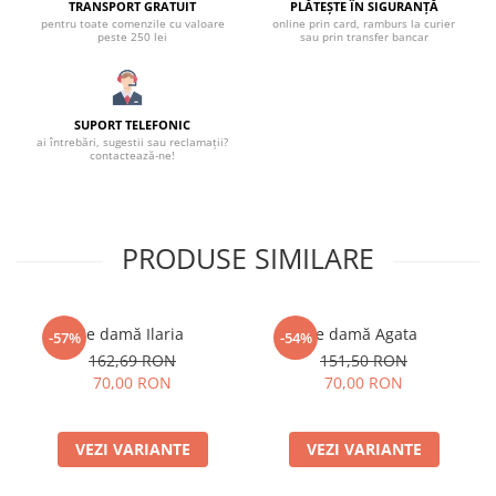
TRANSPORT GRATUIT
PLĂTEȘTE ÎN SIGURANȚĂ
pentru toate comenzile cu valoare
online prin card, ramburs la curier
peste 250 lei
sau prin transfer bancar
SUPORT TELEFONIC
ai întrebări, sugestii sau reclamații?
contactează-ne!
PRODUSE SIMILARE
Ie damă Ilaria
Ie damă Agata
-57%
-54%
162,69 RON
151,50 RON
70,00 RON
70,00 RON
VEZI VARIANTE
VEZI VARIANTE