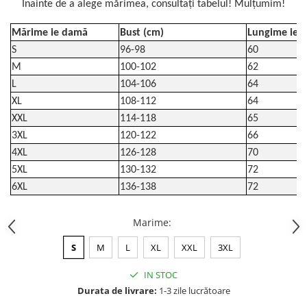
Înainte de a alege mărimea, consultați tabelul! Mulțumim!
Mărime ie damă
Bust (cm)
Lungime ie (
S
96-98
60
M
100-102
62
L
104-106
64
XL
108-112
64
XXL
114-118
65
3XL
120-122
66
4XL
126-128
70
5XL
130-132
72
6XL
136-138
72
Marime
:
S
M
L
XL
XXL
3XL
IN STOC
Durata de livrare:
1-3 zile lucrătoare