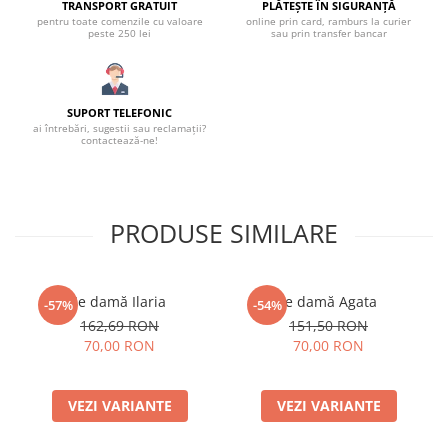
TRANSPORT GRATUIT
PLĂTEȘTE ÎN SIGURANȚĂ
pentru toate comenzile cu valoare
online prin card, ramburs la curier
peste 250 lei
sau prin transfer bancar
SUPORT TELEFONIC
ai întrebări, sugestii sau reclamații?
contactează-ne!
PRODUSE SIMILARE
Ie damă Ilaria
Ie damă Agata
-57%
-54%
162,69 RON
151,50 RON
70,00 RON
70,00 RON
VEZI VARIANTE
VEZI VARIANTE