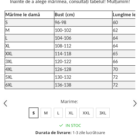
Înainte de a alege mărimea, consultați tabelul! Mulțumim!
Mărime ie damă
Bust (cm)
Lungime ie (
S
96-98
60
M
100-102
62
L
104-106
64
XL
108-112
64
XXL
114-118
65
3XL
120-122
66
4XL
126-128
70
5XL
130-132
72
6XL
136-138
72
Marime
:
S
M
L
XL
XXL
3XL
IN STOC
Durata de livrare:
1-3 zile lucrătoare