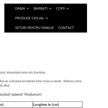
DAMA
BARBATI
COPII
PRODUSE CASUAL
SETURI PENTRU FAMILIE
CONTACT
şină. Materialul este din bumbac.
ă iar culoarea broderiei este roșie și verde . Mâneca este
lă albă.
sultați tabelul! Mulțumim!
cm)
Lungime ie (cm)