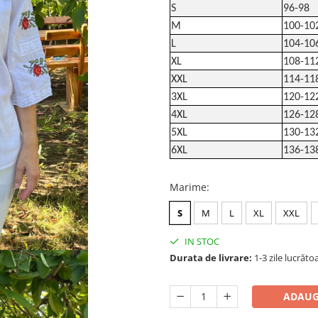
S
96-98
M
100-10
L
104-10
XL
108-11
XXL
114-11
3XL
120-12
4XL
126-12
5XL
130-13
6XL
136-13
Marime
:
S
M
L
XL
XXL
IN STOC
Durata de livrare:
1-3 zile lucrăto
ADAUG