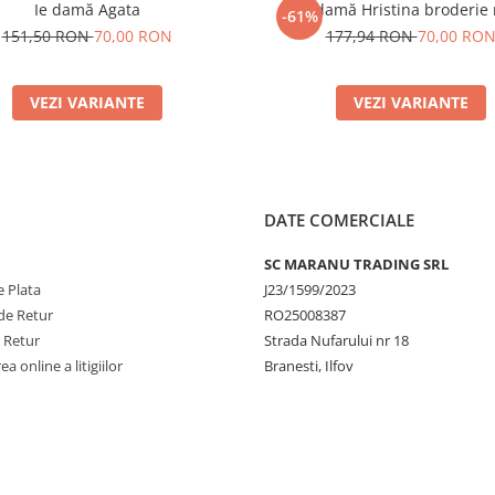
Ie damă Agata
Ie damă Hristina broderie
-61%
151,50 RON
70,00 RON
177,94 RON
70,00 RO
VEZI VARIANTE
VEZI VARIANTE
DATE COMERCIALE
SC MARANU TRADING SRL
 Plata
J23/1599/2023
de Retur
RO25008387
e Retur
Strada Nufarului nr 18
a online a litigiilor
Branesti, Ilfov