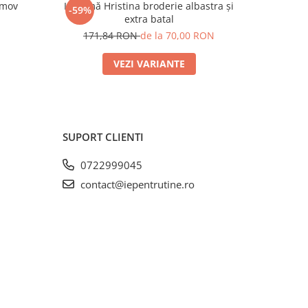
 mov
Ie damă Hristina broderie albastra și
Ie damă
-59%
-60%
extra batal
N
1
171,84 RON
de la 70,00 RON
VEZI VARIANTE
SUPORT CLIENTI
0722999045
contact@iepentrutine.ro