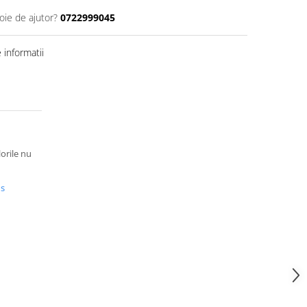
oie de ajutor?
0722999045
informatii
lorile nu
us