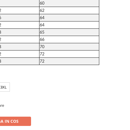
60
2
62
6
64
2
64
8
65
2
66
8
70
2
72
8
72
3XL
are
A IN COS