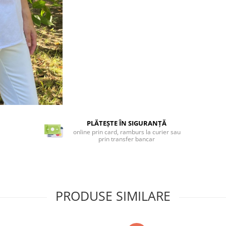
PLĂTEȘTE ÎN SIGURANȚĂ
online prin card, ramburs la curier sau
prin transfer bancar
PRODUSE SIMILARE