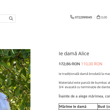
0722999045
0,00
Ie damă Alice
172,86 RON
110,00 RON
Ie tradiţională damă brodată la ma
Materialul este panză de bumbac alb
3/4 evazată cu terminație de dante
Înainte de a alege mărimea, con
Mărime ie damă
Bust (