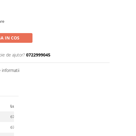
are
A IN COS
oie de ajutor?
0722999045
informatii
Lungime
67 cm
67 cm