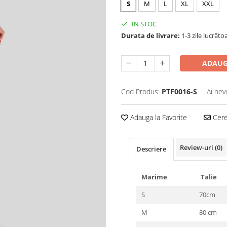
S
M
L
XL
XXL
IN STOC
Durata de livrare:
1-3 zile lucrăto
ADAUG
Cod Produs:
PTF0016-S
Ai nev
Adauga la Favorite
Cere 
Review-uri
(0)
Descriere
Marime
Talie
S
70cm
M
80 cm