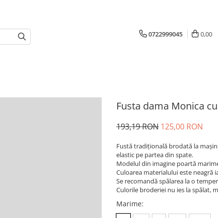
0722999045
0,00
Fusta dama Monica cu
193,19 RON
125,00 RON
Fustă tradiţională brodată la maşin
elastic pe partea din spate.
Modelul din imagine poartă marimea
Culoarea materialului este neagră ia
Se recomandă spălarea la o tempera
Culorile broderiei nu ies la spălat, m
Marime
: