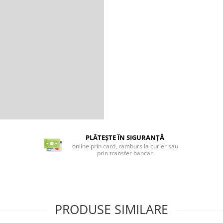
PLĂTEȘTE ÎN SIGURANȚĂ
online prin card, ramburs la curier sau
prin transfer bancar
PRODUSE SIMILARE