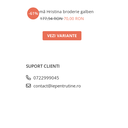
Ie damă Hristina broderie galben
Ie damă H
-61%
-59%
N
177,94 RON
70,00 RON
171,
VEZI VARIANTE
SUPORT CLIENTI
0722999045
contact@iepentrutine.ro