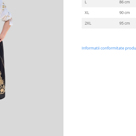
L
86 cm
XL
90 cm
2XL
95 cm
Informatii conformitate prod