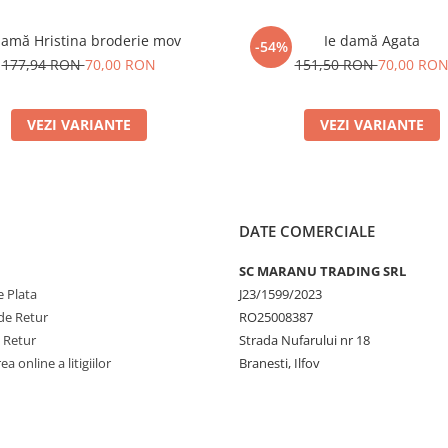
damă Hristina broderie mov
Ie damă Agata
-54%
177,94 RON
70,00 RON
151,50 RON
70,00 RO
VEZI VARIANTE
VEZI VARIANTE
DATE COMERCIALE
SC MARANU TRADING SRL
 Plata
J23/1599/2023
de Retur
RO25008387
e Retur
Strada Nufarului nr 18
a online a litigiilor
Branesti, Ilfov