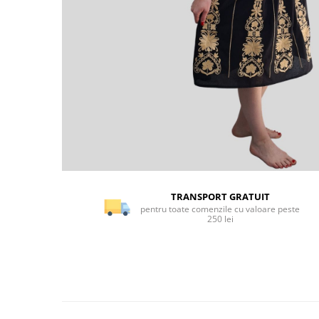
TRANSPORT GRATUIT
pentru toate comenzile cu valoare peste
250 lei