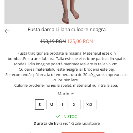
Fusta dama Liliana culoare neagră
193,19 RON
125,00 RON
Fustă tradiţională brodată la maşină. Materialul este din
bumbac.Fusta are dublura. Talia este pe elastic pe partea din spate.
Modelul din imagine poartă marimea Msi are in talie 95 cm.
Culoarea materialului este neagră iar broderia este bej.
Se recomandă spălarea la o temperatura de 30-40 grade, impreuna cu
culori similare.
Culorile broderiei nu ies la spălat, materialul nu intră la apă.
Marime
:
S
M
L
XL
XXL
IN STOC
Durata de livrare:
1-3 zile lucrătoare