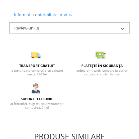
Informatii conformitate produs
Review-uri
(0)
TRANSPORT GRATUIT
PLĂTEȘTE ÎN SIGURANȚĂ
pentru toate comenzile cu valoare
online prin card, ramburs la curier
peste 250 lei
sau prin transfer bancar
SUPORT TELEFONIC
ai întrebări, sugestii sau reclamații?
contactează-ne!
PRODUSE SIMILARE