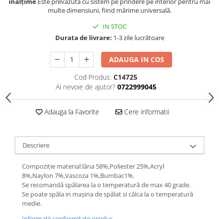
înălțime
.Este prevăzută cu sistem pe prindere pe interior pentru mai
multe dimensiuni, fiind mărime universală.
IN STOC
Durata de livrare:
1-3 zile lucrătoare
ADAUGA IN COS
Cod Produs:
C14725
Ai nevoie de ajutor?
0722999045
Adauga la Favorite
Cere informatii
Descriere
Compoziție material:lâna 58%,Poliester 25%,Acryl
8%,Naylon 7%,Vascoza 1%,Bumbac1%.
Se recomandă spălarea la o temperatură de max 40 grade.
Se poate spăla in mașina de spălat si călca la o temperatură
medie.
Informatii conformitate produs