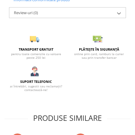
Review-uri
(0)
TRANSPORT GRATUIT
PLĂTEȘTE ÎN SIGURANȚĂ
pentru toate comenzile cu valoare
online prin card, ramburs la curier
peste 250 lei
sau prin transfer bancar
SUPORT TELEFONIC
ai întrebări, sugestii sau reclamații?
contactează-ne!
PRODUSE SIMILARE