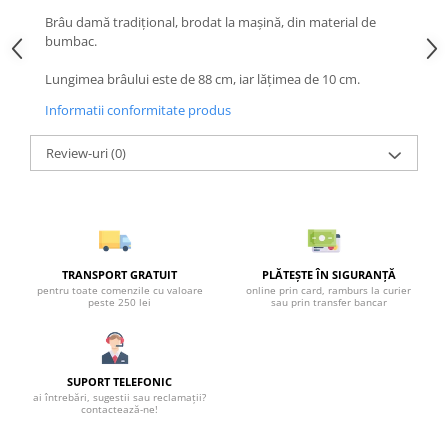
Brâu damă tradiţional, brodat la maşină, din material de
bumbac.
Lungimea brâului este de 88 cm, iar lățimea de 10 cm.
Informatii conformitate produs
Review-uri
(0)
TRANSPORT GRATUIT
PLĂTEȘTE ÎN SIGURANȚĂ
pentru toate comenzile cu valoare
online prin card, ramburs la curier
peste 250 lei
sau prin transfer bancar
SUPORT TELEFONIC
ai întrebări, sugestii sau reclamații?
contactează-ne!