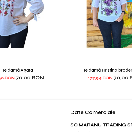
Ie damă Agata
Ie damă Hristina brode
70,00 RON
70,00
,50 RON
177,94 RON
Date Comerciale
SC MARANU TRADING S