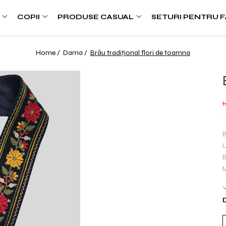
COPII
PRODUSE CASUAL
SETURI PENTRU F
Home /
Dama /
Brâu tradițional flori de toamna
B
L
B
M
D