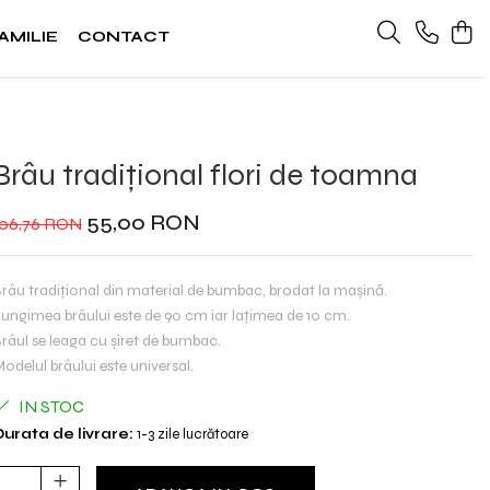
AMILIE
CONTACT
Brâu tradițional flori de toamna
55,00 RON
106,76 RON
râu tradițional din material de bumbac, brodat la mașină.
ungimea brâului este de 90 cm iar lațimea de 10 cm.
râul se leaga cu șiret de bumbac.
odelul brâului este universal.
IN STOC
urata de livrare:
1-3 zile lucrătoare