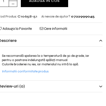
ADAUGA IN COS
od Produs:
C10658-51
Ai nevoie de ajutor?
0722999045
Adauga la Favorite
Cere informatii
Descriere
Se recomandă spalarea la o temperatură de 30 de grade, iar
pentru o pastrare indelungată spălați manual.
Culorile broderiei nu ies, iar materialul nu intră la apă.
Informatii conformitate produs
Review-uri
(0)