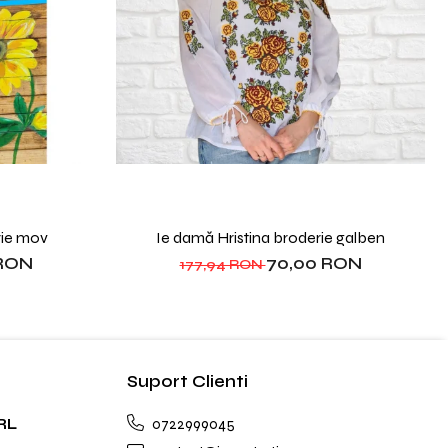
rie mov
Ie damă Hristina broderie galben
 RON
70,00 RON
177,94 RON
Suport Clienti
RL
0722999045