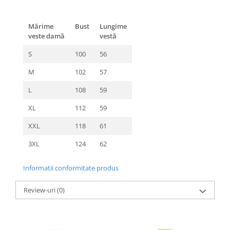
Mărime
Bust
Lungime
veste damă
vestă
S
100
56
M
102
57
L
108
59
XL
112
59
XXL
118
61
3XL
124
62
Informatii conformitate produs
Review-uri
(0)