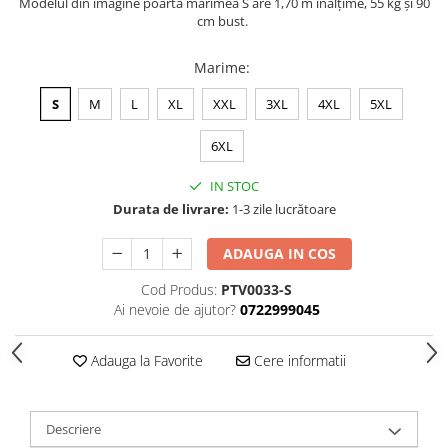
Modelul din imagine poartă marimea S are 1,70 m înălțime, 55 kg și 90
cm bust.
Marime
:
S
M
L
XL
XXL
3XL
4XL
5XL
6XL
IN STOC
Durata de livrare:
1-3 zile lucrătoare
ADAUGA IN COS
Cod Produs:
PTV0033-S
Ai nevoie de ajutor?
0722999045
Adauga la Favorite
Cere informatii
Descriere