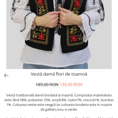
Vestă damă flori de toamnă
189,00 RON
139,00 RON
Vestă tradiţională damă brodată la maşină. Compoziția materialului
este: lână 58%, polyester 25%, acrylic8%, nylon7%, viscoză1%, bumbac
1%. Culoarea vestei este neagră iar culoarea broderia este in nuante
de galben,rosu si verde.