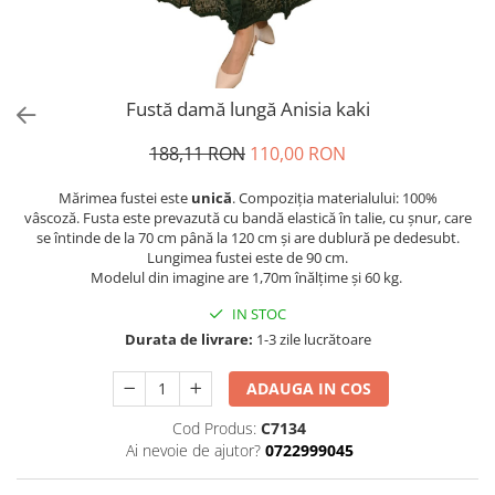
Fustă damă lungă Anisia kaki
188,11 RON
110,00 RON
Mărimea fustei este
unică
. Compoziția materialului: 100%
vâscoză. Fusta este prevazută cu bandă elastică în talie, cu șnur, care
se întinde de la 70 cm până la 120 cm și are dublură pe dedesubt.
Lungimea fustei este de 90 cm.
Modelul din imagine are 1,70m înălțime și 60 kg.
IN STOC
Durata de livrare:
1-3 zile lucrătoare
ADAUGA IN COS
Cod Produs:
C7134
Ai nevoie de ajutor?
0722999045