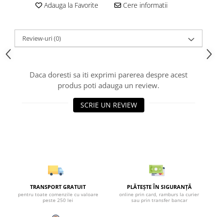
Adauga la Favorite
Cere informatii
Review-uri
(0)
Daca doresti sa iti exprimi parerea despre acest
produs poti adauga un review.
SCRIE UN REVIEW
TRANSPORT GRATUIT
PLĂTEȘTE ÎN SIGURANȚĂ
pentru toate comenzile cu valoare
online prin card, ramburs la curier
peste 250 lei
sau prin transfer bancar