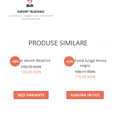
SUPORT TELEFONIC
ai întrebări, sugestii sau reclamații?
contactează-ne!
PRODUSE SIMILARE
Rochie denim Beatrice
Fustă damă lungă Anisia
-48%
-42%
negru
193,19 RON
188,11 RON
100,00 RON
110,00 RON
VEZI VARIANTE
ADAUGA IN COS