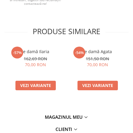
ai întrebări, sugestii sau reclamații?
contactează-ne!
PRODUSE SIMILARE
Ie damă Ilaria
Ie damă Agata
-57%
-54%
162,69 RON
151,50 RON
70,00 RON
70,00 RON
VEZI VARIANTE
VEZI VARIANTE
MAGAZINUL MEU
CLIENTI