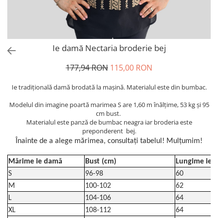
Ie damă Nectaria broderie bej
177,94 RON
115,00 RON
Ie tradiţională damă brodată la maşină. Materialul este din bumbac.
Modelul din imagine poartă marimea S are 1,60 m înălțime, 53 kg și 95
cm bust.
Materialul este panză de bumbac neagra iar broderia este
preponderent bej.
Înainte de a alege mărimea, consultați tabelul! Mulțumim!
Mărime ie damă
Bust (cm)
Lungime ie (
S
96-98
60
M
100-102
62
L
104-106
64
XL
108-112
64